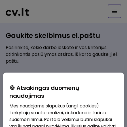
Gaukite skelbimus el.paštu
Pasirinkite, kokio darbo ieškote ir vos kriterijus
atitinkantis pasiūlymas atsiras, iš karto gausite jį el.
paštu.
Kur ieškote darbo?
*
🍪 Atsakingas duomenų
Pridėti naują
naudojimas
Mes naudojame slapukus (angl. cookies)
Kokios srities darbo pasiūlymai jus domina?
*
lankytojų srauto analizei, rinkodarai ir turinio
Pridėti naują
suasmeninimui. Portalo veikimui būtini slapukai
yra įjungti pagal nutylėjimą, likusius galite valdyti