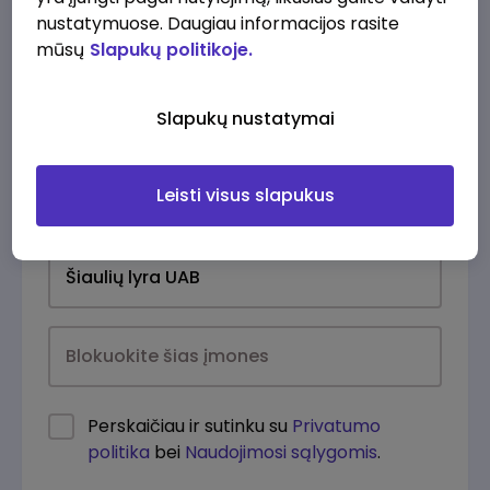
nustatymuose. Daugiau informacijos rasite
mūsų
Slapukų politikoje.
Slapukų nustatymai
Leisti visus slapukus
Kasdien
Perskaičiau ir sutinku su
Privatumo
politika
bei
Naudojimosi sąlygomis
.