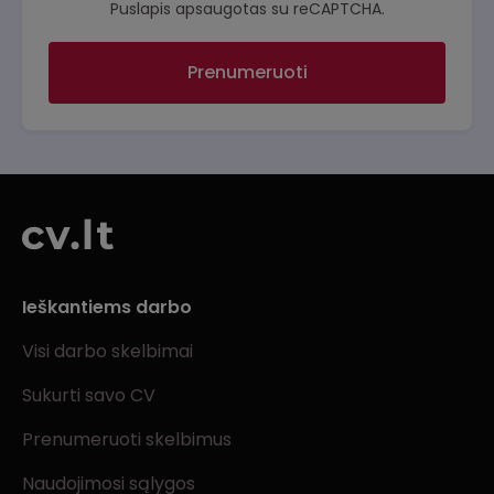
Puslapis apsaugotas su reCAPTCHA.
Prenumeruoti
Ieškantiems darbo
Visi darbo skelbimai
Sukurti savo CV
Prenumeruoti skelbimus
Naudojimosi sąlygos