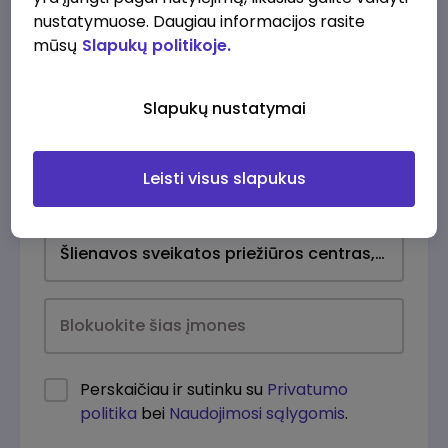
nustatymuose. Daugiau informacijos rasite
mūsų
Slapukų politikoje.
Slapukų nustatymai
Leisti visus slapukus
Kasdien
Perskaičiau ir sutinku su
Privatumo
politika
bei
Naudojimosi sąlygomis
.