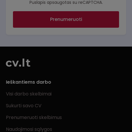
Puslapis apsaugotas su reCAPTCHA.
Prenumeruoti
Ieškantiems darbo
Visi darbo skelbimai
Sukurti savo CV
Prenumeruoti skelbimus
Naudojimosi sąlygos