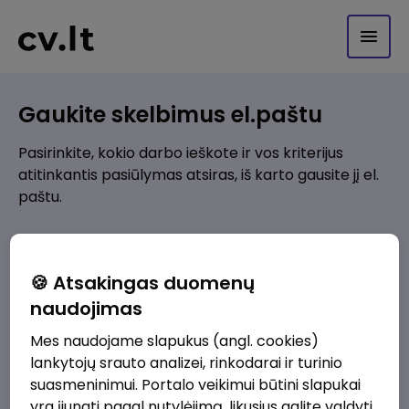
Gaukite skelbimus el.paštu
Pasirinkite, kokio darbo ieškote ir vos kriterijus
atitinkantis pasiūlymas atsiras, iš karto gausite jį el.
paštu.
Kur ieškote darbo?
*
🍪 Atsakingas duomenų
Pridėti naują
naudojimas
Mes naudojame slapukus (angl. cookies)
Kokios srities darbo pasiūlymai jus domina?
*
lankytojų srauto analizei, rinkodarai ir turinio
Pridėti naują
suasmeninimui. Portalo veikimui būtini slapukai
yra įjungti pagal nutylėjimą, likusius galite valdyti