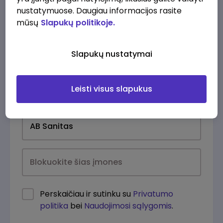
nustatymuose. Daugiau informacijos rasite
mūsų
Slapukų politikoje.
Slapukų nustatymai
Leisti visus slapukus
Kasdien
Perskaičiau ir sutinku su
Privatumo
politika
bei
Naudojimosi sąlygomis
.