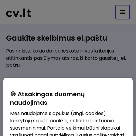
Gaukite skelbimus el.paštu
Pasirinkite, kokio darbo ieškote ir vos kriterijus
atitinkantis pasiūlymas atsiras, iš karto gausite jį el.
paštu.
Kur ieškote darbo?
*
🍪 Atsakingas duomenų
Pridėti naują
naudojimas
Mes naudojame slapukus (angl. cookies)
Kokios srities darbo pasiūlymai jus domina?
*
lankytojų srauto analizei, rinkodarai ir turinio
Pridėti naują
suasmeninimui. Portalo veikimui būtini slapukai
yra įjungti pagal nutylėjimą, likusius galite valdyti