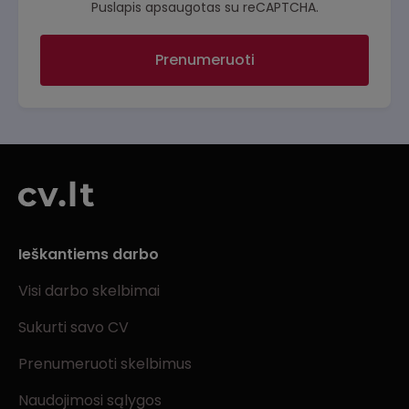
Puslapis apsaugotas su reCAPTCHA.
Prenumeruoti
Ieškantiems darbo
Visi darbo skelbimai
Sukurti savo CV
Prenumeruoti skelbimus
Naudojimosi sąlygos