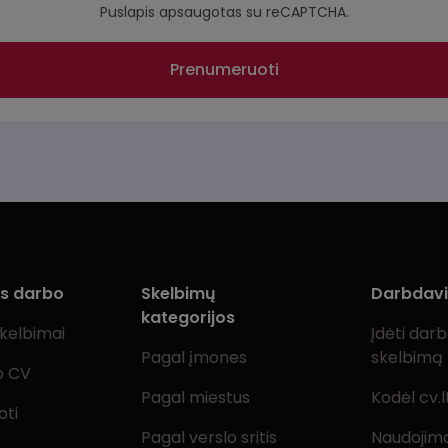
Puslapis apsaugotas su reCAPTCHA.
Prenumeruoti
ms darbo
Skelbimų
Darbdav
kategorijos
skelbimai
Įdėti dar
Pagal įmones
skelbimą
o CV
Pagal miestus
Kodėl cv.l
oti
Pagal verslo sritis
Naudojimo