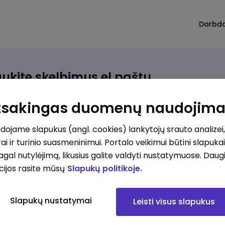
Darbd
ukite skelbimus el.paštu
rinkite, kokio darbo ieškote ir vos kriterijus atitinkantis
Atsakingas duomenų naudojim
ūlymas atsiras, iš karto gausite jį el. paštu.
ojame slapukus (angl. cookies) lankytojų srauto analizei,
ai ir turinio suasmeninimui. Portalo veikimui būtini slapuka
ur ieškote darbo?
*
pagal nutylėjimą, likusius galite valdyti nustatymuose. Daug
Pridėti naują
cijos rasite mūsų
Slapukų politikoje.
okios srities darbo pasiūlymai jus domina?
*
Slapukų nustatymai
Leisti visus slapukus
Pridėti naują