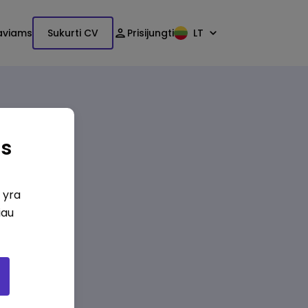
aviams
Sukurti CV
Prisijungti
LT
as
i yra
iau