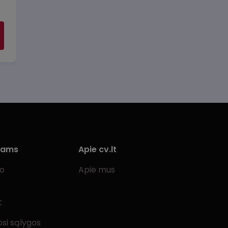
iams
Apie cv.lt
bo
Apie mus
t
si sąlygos