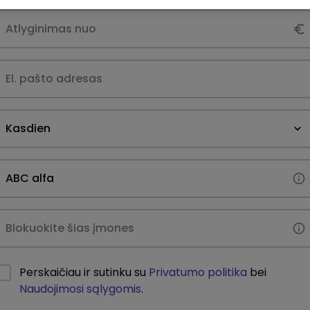
Kasdien
Perskaičiau ir sutinku su
Privatumo politika
bei
Naudojimosi sąlygomis
.