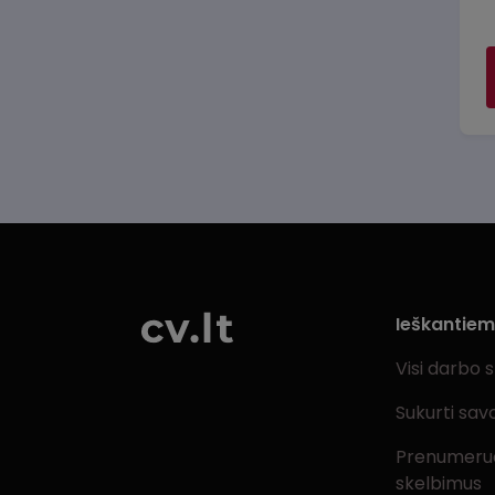
Ieškantie
Visi darbo 
Sukurti sav
Prenumeru
skelbimus