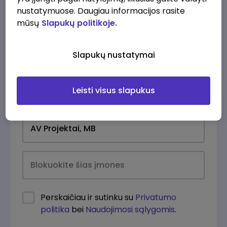
nustatymuose. Daugiau informacijos rasite
mūsų
Slapukų politikoje.
Slapukų nustatymai
Leisti visus slapukus
Kasdien
Perskaičiau ir sutinku su
Privatumo
politika
bei
Naudojimosi sąlygomis
.