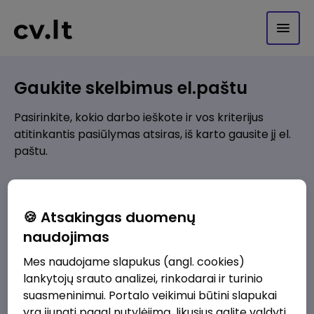
Gaukite skelbimus el.paštu
Pasirinkite, kokio darbo ieškote ir vos kriterijus
atitinkantis pasiūlymas atsiras, iš karto gausite jį el.
paštu.
Kur ieškote darbo?
*
🍪 Atsakingas duomenų
Pridėti naują
naudojimas
Mes naudojame slapukus (angl. cookies)
Kokios srities darbo pasiūlymai jus domina?
*
lankytojų srauto analizei, rinkodarai ir turinio
Pridėti naują
suasmeninimui. Portalo veikimui būtini slapukai
yra įjungti pagal nutylėjimą, likusius galite valdyti