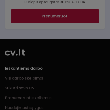
Puslapis apsaugotas su reCAPTCHA.
Prenumeruoti
Ieškantiems darbo
Visi darbo skelbimai
Sukurti savo CV
Prenumeruoti skelbimus
Naudojimosi sąlygos