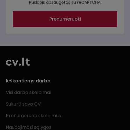
Puslapis apsaugotas su reCAPTCHA.
Prenumeruoti
Ieškantiems darbo
Visi darbo skelbimai
Sukurti savo CV
Prenumeruoti skelbimus
Naudojimosi sąlygos