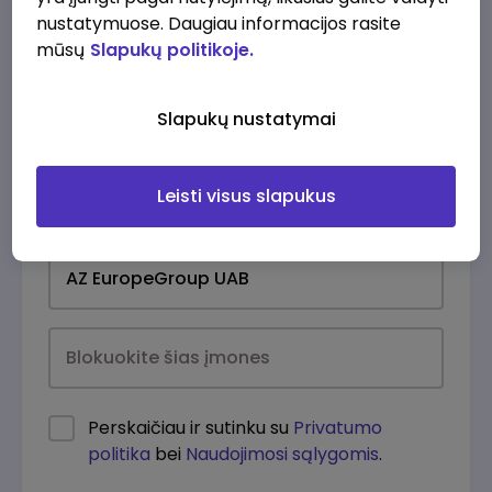
nustatymuose. Daugiau informacijos rasite
mūsų
Slapukų politikoje.
Slapukų nustatymai
Leisti visus slapukus
Kasdien
Perskaičiau ir sutinku su
Privatumo
politika
bei
Naudojimosi sąlygomis
.