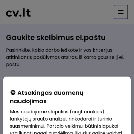
Gaukite skelbimus el.paštu
Pasirinkite, kokio darbo ieškote ir vos kriterijus
atitinkantis pasiūlymas atsiras, iš karto gausite jį el.
paštu.
Kur ieškote darbo?
*
🍪 Atsakingas duomenų
Pridėti naują
naudojimas
Mes naudojame slapukus (angl. cookies)
Kokios srities darbo pasiūlymai jus domina?
*
lankytojų srauto analizei, rinkodarai ir turinio
Pridėti naują
suasmeninimui. Portalo veikimui būtini slapukai
yra įjungti pagal nutylėjimą, likusius galite valdyti