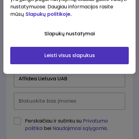
nustatymuose. Daugiau informacijos rasite
mūsų
Slapukų politikoje.
Slapukų nustatymai
Leisti visus slapukus
Kasdien
Perskaičiau ir sutinku su
Privatumo
politika
bei
Naudojimosi sąlygomis
.