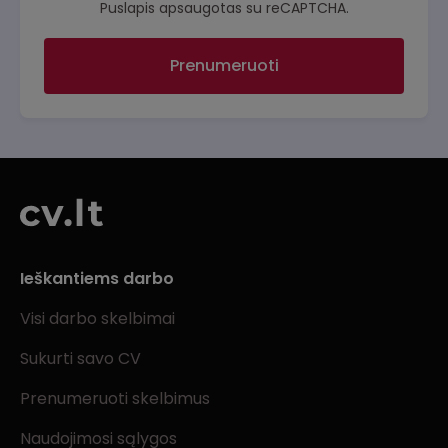
Puslapis apsaugotas su reCAPTCHA.
Prenumeruoti
Ieškantiems darbo
Visi darbo skelbimai
Sukurti savo CV
Prenumeruoti skelbimus
Naudojimosi sąlygos