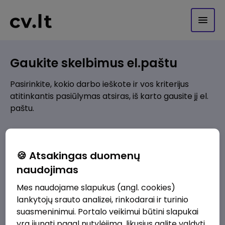
Gaukite skelbimus el.paštu
Pasirinkite, kokio darbo ieškote ir vos kriterijus
atitinkantis pasiūlymas atsiras, iš karto gausite jį el.
paštu.
Kur ieškote darbo?
*
🍪 Atsakingas duomenų
Pridėti naują
naudojimas
Mes naudojame slapukus (angl. cookies)
Kokios srities darbo pasiūlymai jus domina?
*
lankytojų srauto analizei, rinkodarai ir turinio
Pridėti naują
suasmeninimui. Portalo veikimui būtini slapukai
yra įjungti pagal nutylėjimą, likusius galite valdyti