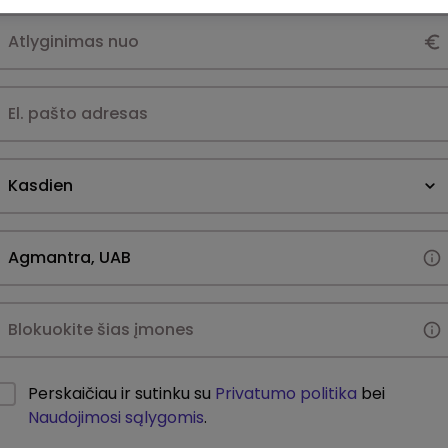
Kasdien
Perskaičiau ir sutinku su
Privatumo politika
bei
Naudojimosi sąlygomis
.