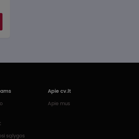
iams
Apie cv.lt
bo
Apie mus
t
si sąlygos