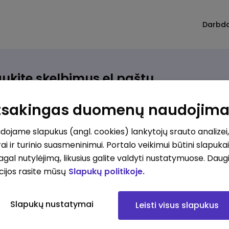
Darbd
ukite skelbimus el.paštu
rinkite, kokio darbo ieškote ir vos kriterijus atitinkantis
Atsakingas duomenų naudojim
ūlymas atsiras, iš karto gausite jį el. paštu.
ojame slapukus (angl. cookies) lankytojų srauto analizei,
ai ir turinio suasmeninimui. Portalo veikimui būtini slapuka
ur ieškote darbo?
*
pagal nutylėjimą, likusius galite valdyti nustatymuose. Daug
Pridėti naują
cijos rasite mūsų
Slapukų politikoje.
okios srities darbo pasiūlymai jus domina?
*
Slapukų nustatymai
Leisti visus slapukus
Pridėti naują