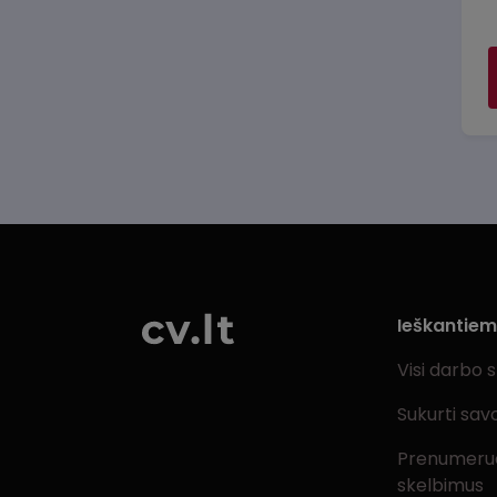
Ieškantie
Visi darbo 
Sukurti sav
Prenumeru
skelbimus