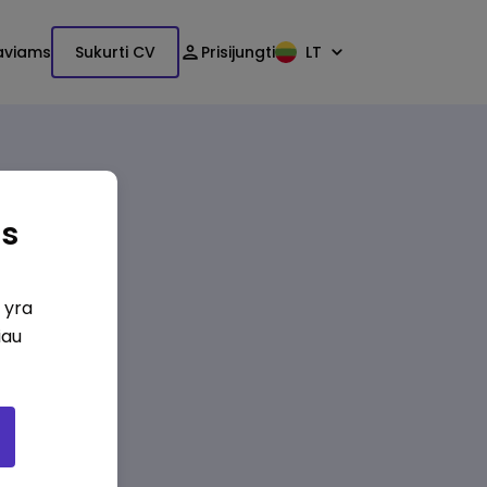
aviams
Sukurti CV
Prisijungti
LT
as
i yra
iau