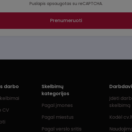
Puslapis apsaugotas su reCAPTCHA.
Prenumeruoti
ms darbo
Skelbimų
Darbdav
kategorijos
skelbimai
Įdėti dar
Pagal įmones
skelbimą
o CV
Pagal miestus
Kodėl cv.l
oti
Pagal verslo sritis
Naudojimo