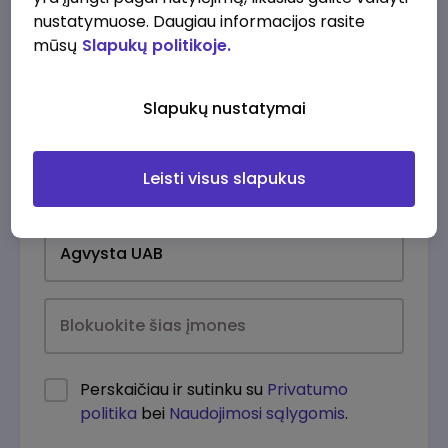
nustatymuose. Daugiau informacijos rasite
mūsų
Slapukų politikoje.
Slapukų nustatymai
Leisti visus slapukus
Kasdien
Perskaičiau ir sutinku su
Privatumo
politika
bei
Naudojimosi sąlygomis
.