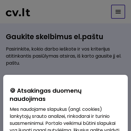
Gaukite skelbimus el.paštu
Pasirinkite, kokio darbo ieškote ir vos kriterijus
atitinkantis pasiūlymas atsiras, iš karto gausite jį el.
paštu.
Kur ieškote darbo?
*
🍪 Atsakingas duomenų
Pridėti naują
naudojimas
Mes naudojame slapukus (angl. cookies)
Kokios srities darbo pasiūlymai jus domina?
*
lankytojų srauto analizei, rinkodarai ir turinio
Pridėti naują
suasmeninimui. Portalo veikimui būtini slapukai
yra įjungti pagal nutylėjimą, likusius galite valdyti