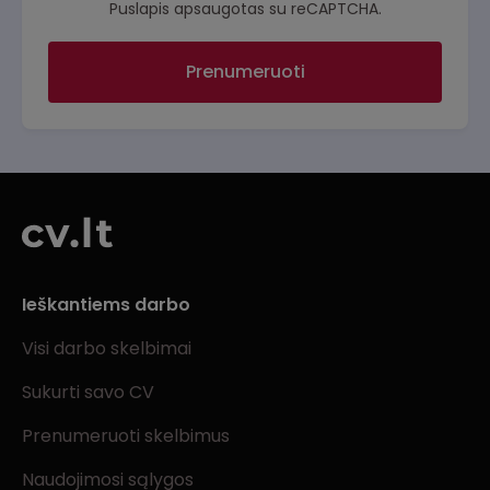
Puslapis apsaugotas su reCAPTCHA.
Prenumeruoti
Ieškantiems darbo
Visi darbo skelbimai
Sukurti savo CV
Prenumeruoti skelbimus
Naudojimosi sąlygos