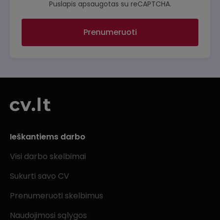
Puslapis apsaugotas su reCAPTCHA.
Prenumeruoti
Ieškantiems darbo
Visi darbo skelbimai
Sukurti savo CV
Prenumeruoti skelbimus
Naudojimosi sąlygos