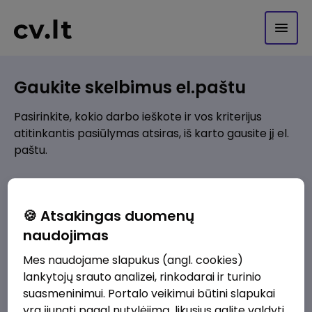
Gaukite skelbimus el.paštu
Pasirinkite, kokio darbo ieškote ir vos kriterijus
atitinkantis pasiūlymas atsiras, iš karto gausite jį el.
paštu.
Kur ieškote darbo?
*
🍪 Atsakingas duomenų
Pridėti naują
naudojimas
Mes naudojame slapukus (angl. cookies)
Kokios srities darbo pasiūlymai jus domina?
*
lankytojų srauto analizei, rinkodarai ir turinio
Pridėti naują
suasmeninimui. Portalo veikimui būtini slapukai
yra įjungti pagal nutylėjimą, likusius galite valdyti