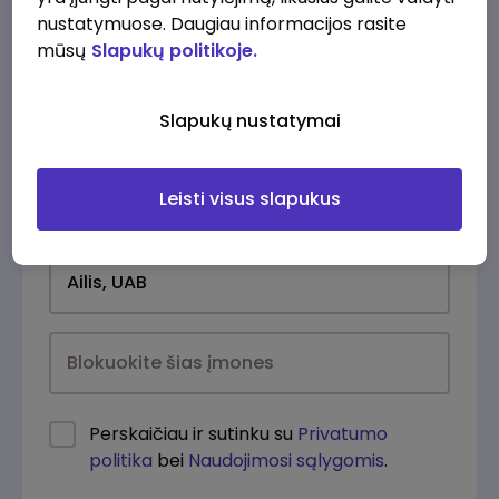
nustatymuose. Daugiau informacijos rasite
mūsų
Slapukų politikoje.
Slapukų nustatymai
Leisti visus slapukus
Kasdien
Perskaičiau ir sutinku su
Privatumo
politika
bei
Naudojimosi sąlygomis
.