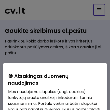
Gaukite skelbimus el.paštu
Pasirinkite, kokio darbo ieškote ir vos kriterijus
atitinkantis pasiūlymas atsiras, iš karto gausite jį el.
paštu.
Kur ieškote darbo?
*
🍪 Atsakingas duomenų
Pridėti naują
naudojimas
Mes naudojame slapukus (angl. cookies)
Kokios srities darbo pasiūlymai jus domina?
*
lankytojų srauto analizei, rinkodarai ir turinio
Pridėti naują
suasmeninimui. Portalo veikimui būtini slapukai
yra įjungti pagal nutylėjimą, likusius galite valdyti