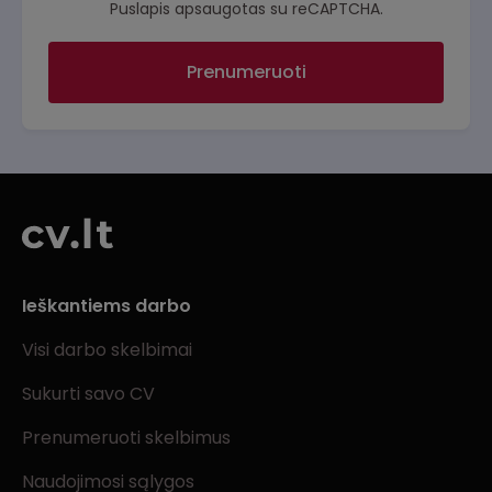
Puslapis apsaugotas su reCAPTCHA.
Prenumeruoti
Ieškantiems darbo
Visi darbo skelbimai
Sukurti savo CV
Prenumeruoti skelbimus
Naudojimosi sąlygos