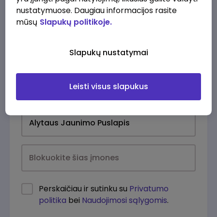
nustatymuose. Daugiau informacijos rasite
mūsų
Slapukų politikoje.
Slapukų nustatymai
Leisti visus slapukus
Kasdien
Perskaičiau ir sutinku su
Privatumo
politika
bei
Naudojimosi sąlygomis
.