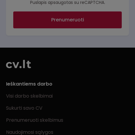
Puslapis apsaugotas su reCAPTCHA.
Prenumeruoti
Ieškantiems darbo
Visi darbo skelbimai
Sukurti savo CV
Prenumeruoti skelbimus
Naudojimosi sąlygos