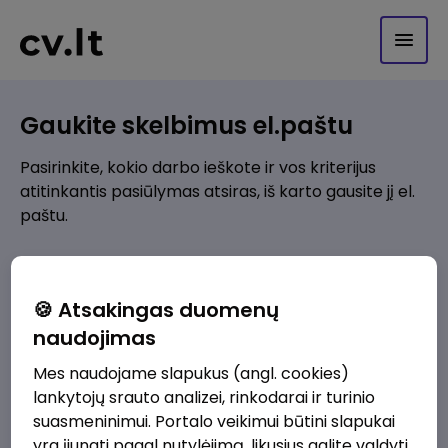
Gaukite skelbimus el.paštu
Pasirinkite, kokio darbo ieškote ir vos kriterijus
atitinkantis pasiūlymas atsiras, iš karto gausite jį el.
paštu.
Kur ieškote darbo?
*
🍪 Atsakingas duomenų
Pridėti naują
naudojimas
Mes naudojame slapukus (angl. cookies)
Kokios srities darbo pasiūlymai jus domina?
*
lankytojų srauto analizei, rinkodarai ir turinio
Pridėti naują
suasmeninimui. Portalo veikimui būtini slapukai
yra įjungti pagal nutylėjimą, likusius galite valdyti