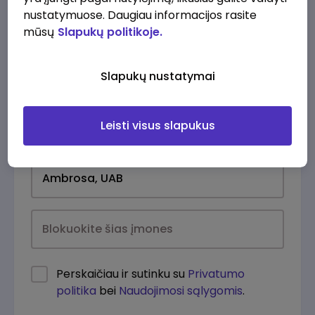
nustatymuose. Daugiau informacijos rasite
mūsų
Slapukų politikoje.
Slapukų nustatymai
Leisti visus slapukus
Kasdien
Perskaičiau ir sutinku su
Privatumo
politika
bei
Naudojimosi sąlygomis
.