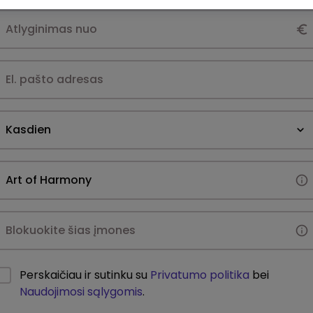
Kasdien
Perskaičiau ir sutinku su
Privatumo politika
bei
Naudojimosi sąlygomis
.