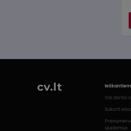
Ieškantie
Visi darbo 
Sukurti sav
Prenumeru
skelbimus