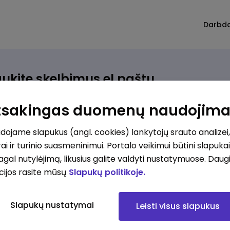
Darbd
ukite skelbimus el.paštu
rinkite, kokio darbo ieškote ir vos kriterijus atitinkantis
Atsakingas duomenų naudojim
ūlymas atsiras, iš karto gausite jį el. paštu.
ojame slapukus (angl. cookies) lankytojų srauto analizei,
ai ir turinio suasmeninimui. Portalo veikimui būtini slapuka
ur ieškote darbo?
*
pagal nutylėjimą, likusius galite valdyti nustatymuose. Daug
Pridėti naują
cijos rasite mūsų
Slapukų politikoje.
okios srities darbo pasiūlymai jus domina?
*
Slapukų nustatymai
Leisti visus slapukus
Pridėti naują