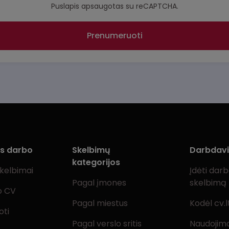
Puslapis apsaugotas su reCAPTCHA.
Prenumeruoti
ms darbo
Skelbimų
Darbdav
kategorijos
skelbimai
Įdėti dar
Pagal įmones
skelbimą
o CV
Pagal miestus
Kodėl cv.l
oti
Pagal verslo sritis
Naudojimo