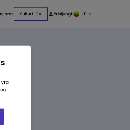
aviams
Sukurti CV
Prisijungti
LT
as
i yra
iau