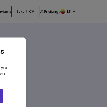
aviams
Sukurti CV
Prisijungti
LT
as
i yra
iau