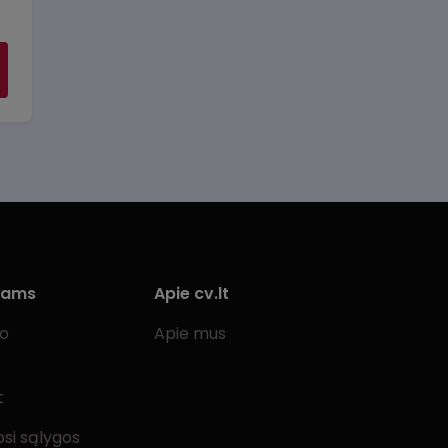
iams
Apie cv.lt
bo
Apie mus
t
si sąlygos