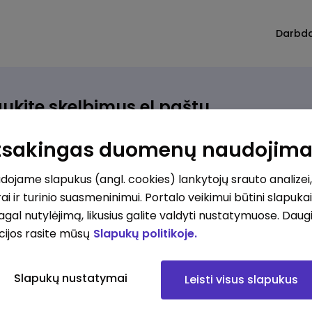
Darbd
ukite skelbimus el.paštu
rinkite, kokio darbo ieškote ir vos kriterijus atitinkantis
Atsakingas duomenų naudojim
ūlymas atsiras, iš karto gausite jį el. paštu.
ojame slapukus (angl. cookies) lankytojų srauto analizei,
ai ir turinio suasmeninimui. Portalo veikimui būtini slapuka
ur ieškote darbo?
*
pagal nutylėjimą, likusius galite valdyti nustatymuose. Daug
Pridėti naują
cijos rasite mūsų
Slapukų politikoje.
okios srities darbo pasiūlymai jus domina?
*
Slapukų nustatymai
Leisti visus slapukus
Pridėti naują