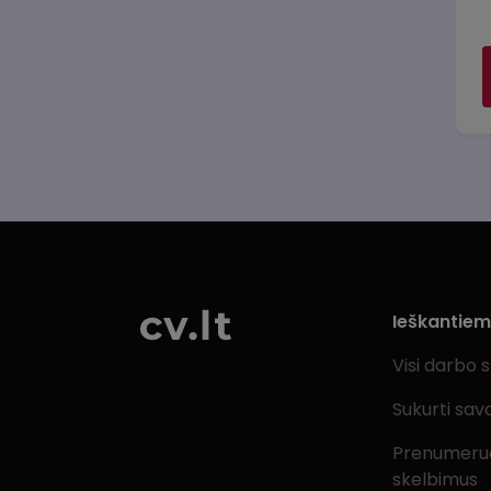
Ieškantie
Visi darbo 
Sukurti sav
Prenumeru
skelbimus