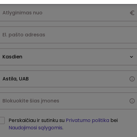
Kasdien
Perskaičiau ir sutinku su
Privatumo politika
bei
Naudojimosi sąlygomis
.