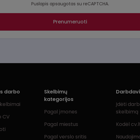
Puslapis apsaugotas su reCAPTCHA.
Prenumeruoti
ms darbo
Skelbimų
Darbdav
kategorijos
skelbimai
Įdėti dar
Pagal įmones
skelbimą
o CV
Pagal miestus
Kodėl cv.l
oti
Pagal verslo sritis
Naudojimo