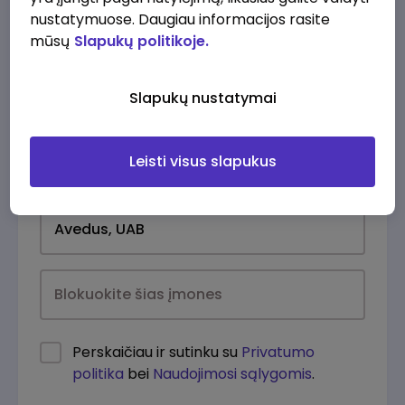
nustatymuose. Daugiau informacijos rasite
mūsų
Slapukų politikoje.
Slapukų nustatymai
Leisti visus slapukus
Kasdien
Perskaičiau ir sutinku su
Privatumo
politika
bei
Naudojimosi sąlygomis
.