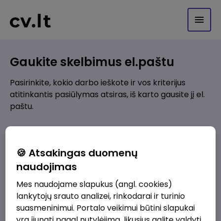
Gaukite skelbimus el.paštu
Pasirinkite, kokio darbo ieškote ir vos kriterijus
atitinkantis pasiūlymas atsiras, iš karto gausite jį el.
paštu.
Kur ieškote darbo?
*
🍪 Atsakingas duomenų
Pridėti naują
naudojimas
Mes naudojame slapukus (angl. cookies)
Kokios srities darbo pasiūlymai jus domina?
*
lankytojų srauto analizei, rinkodarai ir turinio
Pridėti naują
suasmeninimui. Portalo veikimui būtini slapukai
yra įjungti pagal nutylėjimą, likusius galite valdyti