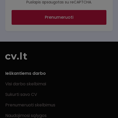
Puslapis apsaugotas su reCAPTCHA.
Prenumeruoti
Ieškantiems darbo
Visi darbo skelbimai
Sukurti savo CV
Prenumeruoti skelbimus
Naudojimosi sąlygos