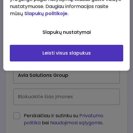
nustatymuose. Daugiau informacijos rasite
mūsų
Slapukų politikoje.
Slapukų nustatymai
Leisti visus slapukus
Kasdien
Perskaičiau ir sutinku su
Privatumo
politika
bei
Naudojimosi sąlygomis
.