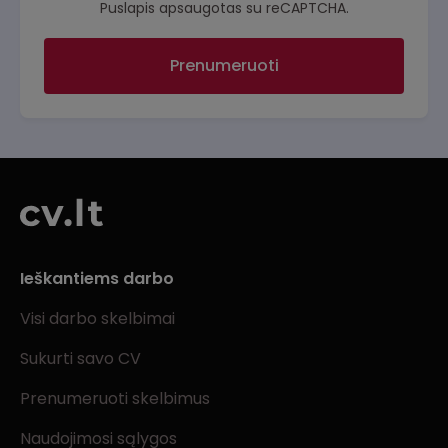
Puslapis apsaugotas su reCAPTCHA.
Prenumeruoti
Ieškantiems darbo
Visi darbo skelbimai
Sukurti savo CV
Prenumeruoti skelbimus
Naudojimosi sąlygos