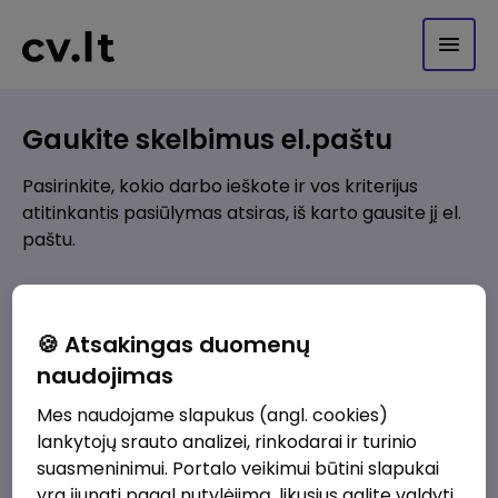
Gaukite skelbimus el.paštu
Pasirinkite, kokio darbo ieškote ir vos kriterijus
atitinkantis pasiūlymas atsiras, iš karto gausite jį el.
paštu.
Kur ieškote darbo?
*
🍪 Atsakingas duomenų
Pridėti naują
naudojimas
Mes naudojame slapukus (angl. cookies)
Kokios srities darbo pasiūlymai jus domina?
*
lankytojų srauto analizei, rinkodarai ir turinio
Pridėti naują
suasmeninimui. Portalo veikimui būtini slapukai
yra įjungti pagal nutylėjimą, likusius galite valdyti