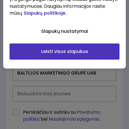
nustatymuose. Daugiau informacijos rasite
mūsų
Slapukų politikoje.
Slapukų nustatymai
Leisti visus slapukus
Kasdien
Perskaičiau ir sutinku su
Privatumo
politika
bei
Naudojimosi sąlygomis
.