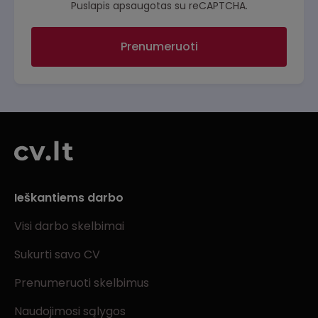
Puslapis apsaugotas su reCAPTCHA.
Prenumeruoti
Ieškantiems darbo
Visi darbo skelbimai
Sukurti savo CV
Prenumeruoti skelbimus
Naudojimosi sąlygos