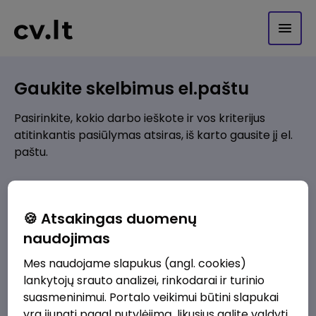
Gaukite skelbimus el.paštu
Pasirinkite, kokio darbo ieškote ir vos kriterijus
atitinkantis pasiūlymas atsiras, iš karto gausite jį el.
paštu.
Kur ieškote darbo?
*
🍪 Atsakingas duomenų
Pridėti naują
naudojimas
Mes naudojame slapukus (angl. cookies)
Kokios srities darbo pasiūlymai jus domina?
*
lankytojų srauto analizei, rinkodarai ir turinio
Pridėti naują
suasmeninimui. Portalo veikimui būtini slapukai
yra įjungti pagal nutylėjimą, likusius galite valdyti