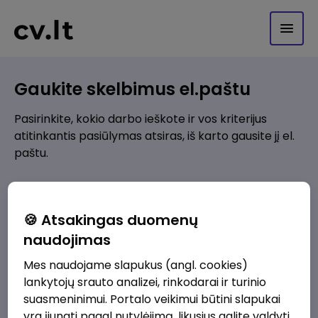
Gaukite skelbimus el.paštu
Pasirinkite, kokio darbo ieškote ir vos kriterijus
atitinkantis pasiūlymas atsiras, iš karto gausite jį el.
paštu.
Kur ieškote darbo?
*
🍪 Atsakingas duomenų
Pridėti naują
naudojimas
Mes naudojame slapukus (angl. cookies)
Kokios srities darbo pasiūlymai jus domina?
*
lankytojų srauto analizei, rinkodarai ir turinio
Pridėti naują
suasmeninimui. Portalo veikimui būtini slapukai
yra įjungti pagal nutylėjimą, likusius galite valdyti