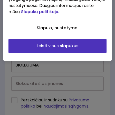
nustatymuose. Daugiau informacijos rasite
mūsų
Slapukų politikoje.
Slapukų nustatymai
Leisti visus slapukus
Kasdien
Perskaičiau ir sutinku su
Privatumo
politika
bei
Naudojimosi sąlygomis
.