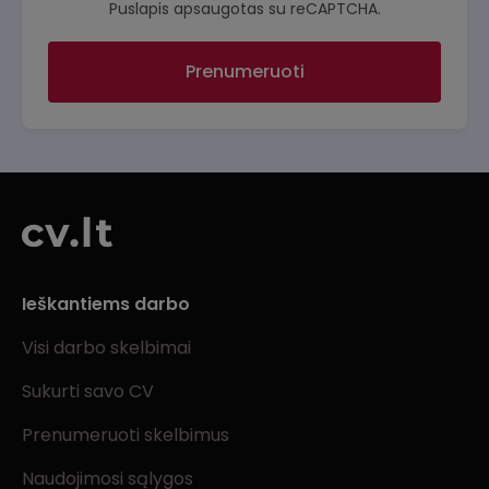
Puslapis apsaugotas su reCAPTCHA.
Prenumeruoti
Ieškantiems darbo
Visi darbo skelbimai
Sukurti savo CV
Prenumeruoti skelbimus
Naudojimosi sąlygos