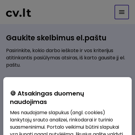
Gaukite skelbimus el.paštu
Pasirinkite, kokio darbo ieškote ir vos kriterijus
atitinkantis pasiūlymas atsiras, iš karto gausite jį el.
paštu.
Kur ieškote darbo?
*
🍪 Atsakingas duomenų
Pridėti naują
naudojimas
Mes naudojame slapukus (angl. cookies)
Kokios srities darbo pasiūlymai jus domina?
*
lankytojų srauto analizei, rinkodarai ir turinio
Pridėti naują
suasmeninimui. Portalo veikimui būtini slapukai
yra įjungti pagal nutylėjimą, likusius galite valdyti