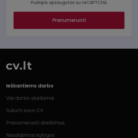
Puslapis apsaugotas su reCAPTCHA.
Prenumeruoti
Ieškantiems darbo
Visi darbo skelbimai
Sukurti savo CV
Prenumeruoti skelbimus
Naudojimosi sąlygos