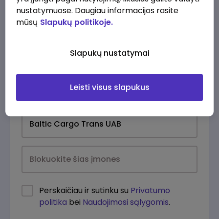
nustatymuose. Daugiau informacijos rasite
mūsų
Slapukų politikoje.
Slapukų nustatymai
Leisti visus slapukus
Kasdien
Perskaičiau ir sutinku su
Privatumo
politika
bei
Naudojimosi sąlygomis
.