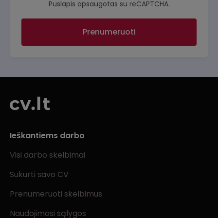
Puslapis apsaugotas su reCAPTCHA.
Prenumeruoti
Ieškantiems darbo
Visi darbo skelbimai
Sukurti savo CV
Prenumeruoti skelbimus
Naudojimosi sąlygos