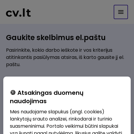
Gaukite skelbimus el.paštu
Pasirinkite, kokio darbo ieškote ir vos kriterijus
atitinkantis pasiūlymas atsiras, iš karto gausite jį el.
paštu.
Kur ieškote darbo?
*
🍪 Atsakingas duomenų
Pridėti naują
naudojimas
Mes naudojame slapukus (angl. cookies)
Kokios srities darbo pasiūlymai jus domina?
*
lankytojų srauto analizei, rinkodarai ir turinio
Pridėti naują
suasmeninimui. Portalo veikimui būtini slapukai
yra įjungti pagal nutylėjimą, likusius galite valdyti