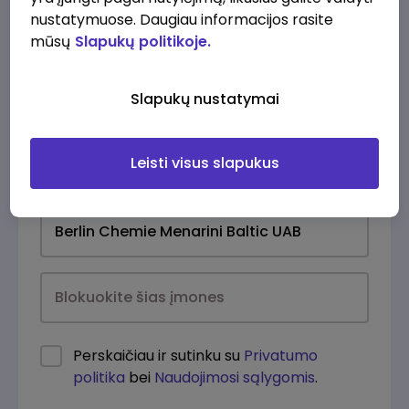
nustatymuose. Daugiau informacijos rasite
mūsų
Slapukų politikoje.
Slapukų nustatymai
Leisti visus slapukus
Kasdien
Perskaičiau ir sutinku su
Privatumo
politika
bei
Naudojimosi sąlygomis
.