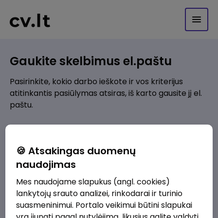
Gaukite skelbimus el.paštu
Pasirinkite, kokio darbo ieškote ir vos kriterijus
atitinkantis pasiūlymas atsiras, iš karto gausite jį el.
paštu.
Kur ieškote darbo?
*
🍪 Atsakingas duomenų
Pridėti naują
naudojimas
Mes naudojame slapukus (angl. cookies)
Kokios srities darbo pasiūlymai jus domina?
*
lankytojų srauto analizei, rinkodarai ir turinio
Pridėti naują
suasmeninimui. Portalo veikimui būtini slapukai
yra įjungti pagal nutylėjimą, likusius galite valdyti