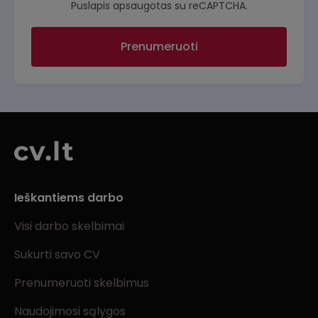
Puslapis apsaugotas su reCAPTCHA.
Prenumeruoti
Ieškantiems darbo
Visi darbo skelbimai
Sukurti savo CV
Prenumeruoti skelbimus
Naudojimosi sąlygos