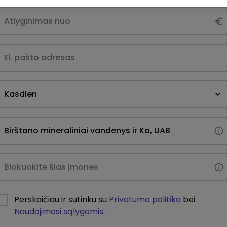
Kasdien
Perskaičiau ir sutinku su
Privatumo politika
bei
Naudojimosi sąlygomis
.