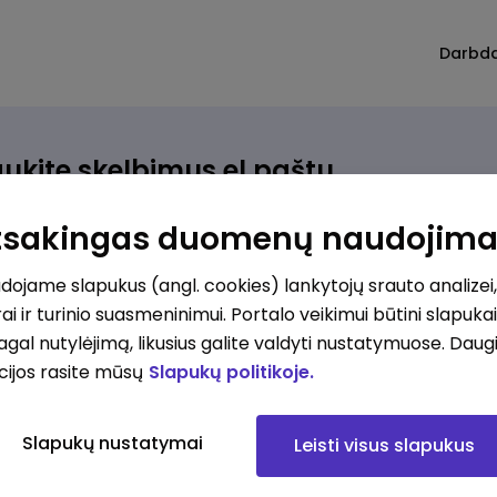
Darbd
ukite skelbimus el.paštu
rinkite, kokio darbo ieškote ir vos kriterijus atitinkantis
Atsakingas duomenų naudojim
ūlymas atsiras, iš karto gausite jį el. paštu.
ojame slapukus (angl. cookies) lankytojų srauto analizei,
ai ir turinio suasmeninimui. Portalo veikimui būtini slapuka
ur ieškote darbo?
*
pagal nutylėjimą, likusius galite valdyti nustatymuose. Daug
Pridėti naują
cijos rasite mūsų
Slapukų politikoje.
okios srities darbo pasiūlymai jus domina?
*
Slapukų nustatymai
Leisti visus slapukus
Pridėti naują