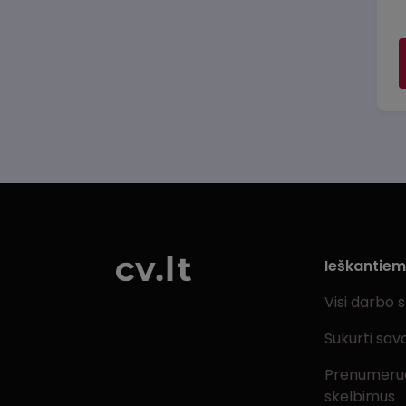
Ieškantie
Visi darbo 
Sukurti sav
Prenumeru
skelbimus