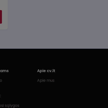
iams
Apie cv.lt
bo
Apie mus
t
si sąlygos