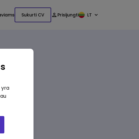
aviams
Sukurti CV
Prisijungti
LT
as
i yra
iau