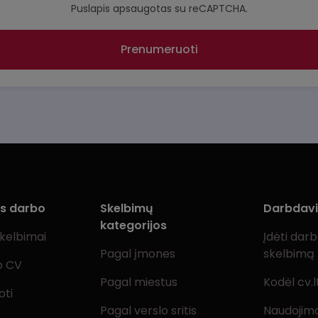
Puslapis apsaugotas su reCAPTCHA.
Prenumeruoti
ms darbo
Skelbimų
Darbdav
kategorijos
skelbimai
Įdėti dar
Pagal įmones
skelbimą
o CV
Pagal miestus
Kodėl cv.l
oti
Pagal verslo sritis
Naudojimo