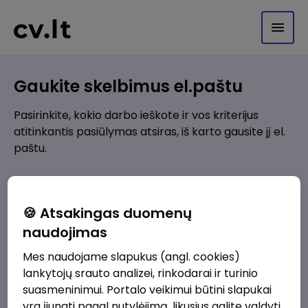
Gaukite skelbimus el.paštu
Pasirinkite, kokio darbo ieškote ir vos kriterijus
atitinkantis pasiūlymas atsiras, iš karto gausite jį el.
paštu.
Kur ieškote darbo?
*
🍪 Atsakingas duomenų
Pridėti naują
naudojimas
Mes naudojame slapukus (angl. cookies)
Kokios srities darbo pasiūlymai jus domina?
*
lankytojų srauto analizei, rinkodarai ir turinio
Pridėti naują
suasmeninimui. Portalo veikimui būtini slapukai
yra įjungti pagal nutylėjimą, likusius galite valdyti