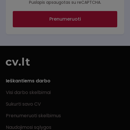
Puslapis apsaugotas su reCAPTCHA.
Prenumeruoti
Ieškantiems darbo
Visi darbo skelbimai
Sukurti savo CV
Prenumeruoti skelbimus
Naudojimosi sąlygos