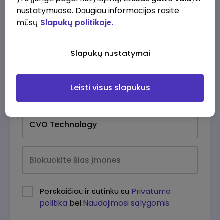
nustatymuose. Daugiau informacijos rasite
mūsų
Slapukų politikoje.
Slapukų nustatymai
Leisti visus slapukus
Kasdien
Perskaičiau ir sutinku su
Privatumo
politika
bei
Naudojimosi sąlygomis
.