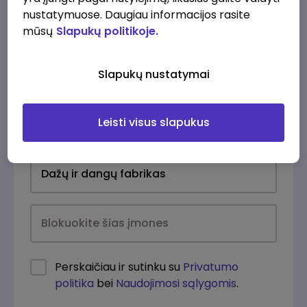
nustatymuose. Daugiau informacijos rasite
mūsų
Slapukų politikoje.
Slapukų nustatymai
Leisti visus slapukus
Kasdien
Perskaičiau ir sutinku su
Privatumo
politika
bei
Naudojimosi sąlygomis
.