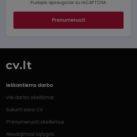
Puslapis apsaugotas su reCAPTCHA.
Prenumeruoti
Ieškantiems darbo
Visi darbo skelbimai
Sukurti savo CV
Prenumeruoti skelbimus
Naudojimosi sąlygos