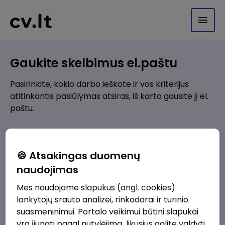
Gaukite skelbimus el.paštu
Pasirinkite, kokio darbo ieškote ir vos kriterijus
atitinkantis pasiūlymas atsiras, iš karto gausite jį el.
paštu.
Kur ieškote darbo?
*
🍪 Atsakingas duomenų
Pridėti naują
naudojimas
Mes naudojame slapukus (angl. cookies)
Kokios srities darbo pasiūlymai jus domina?
*
lankytojų srauto analizei, rinkodarai ir turinio
Pridėti naują
suasmeninimui. Portalo veikimui būtini slapukai
yra įjungti pagal nutylėjimą, likusius galite valdyti