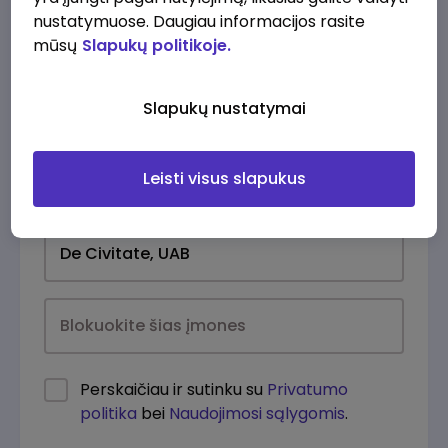
nustatymuose. Daugiau informacijos rasite
mūsų
Slapukų politikoje.
Slapukų nustatymai
Leisti visus slapukus
Kasdien
Perskaičiau ir sutinku su
Privatumo
politika
bei
Naudojimosi sąlygomis
.