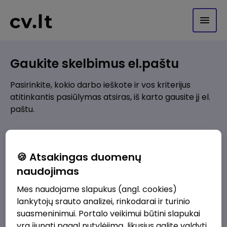
Gaukite skelbimus el.paštu
Pasirinkite, kokio darbo ieškote ir vos kriterijus
atitinkantis pasiūlymas atsiras, iš karto gausite jį el.
paštu.
Kur ieškote darbo?
*
🍪 Atsakingas duomenų
Pridėti naują
naudojimas
Mes naudojame slapukus (angl. cookies)
Kokios srities darbo pasiūlymai jus domina?
*
lankytojų srauto analizei, rinkodarai ir turinio
Pridėti naują
suasmeninimui. Portalo veikimui būtini slapukai
yra įjungti pagal nutylėjimą, likusius galite valdyti