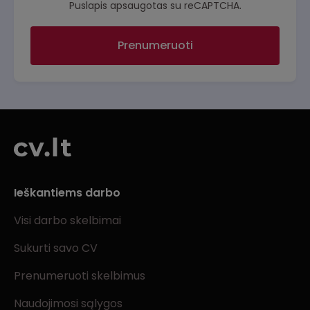
Puslapis apsaugotas su reCAPTCHA.
Prenumeruoti
Ieškantiems darbo
Visi darbo skelbimai
Sukurti savo CV
Prenumeruoti skelbimus
Naudojimosi sąlygos