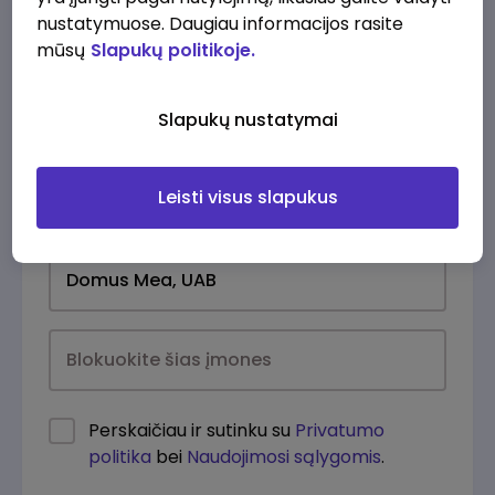
nustatymuose. Daugiau informacijos rasite
mūsų
Slapukų politikoje.
Slapukų nustatymai
Leisti visus slapukus
Kasdien
Perskaičiau ir sutinku su
Privatumo
politika
bei
Naudojimosi sąlygomis
.