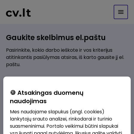
Gaukite skelbimus el.paštu
Pasirinkite, kokio darbo ieškote ir vos kriterijus
atitinkantis pasiūlymas atsiras, iš karto gausite jį el.
paštu.
Kur ieškote darbo?
*
🍪 Atsakingas duomenų
Pridėti naują
naudojimas
Mes naudojame slapukus (angl. cookies)
Kokios srities darbo pasiūlymai jus domina?
*
lankytojų srauto analizei, rinkodarai ir turinio
Pridėti naują
suasmeninimui. Portalo veikimui būtini slapukai
yra įjungti pagal nutylėjimą, likusius galite valdyti