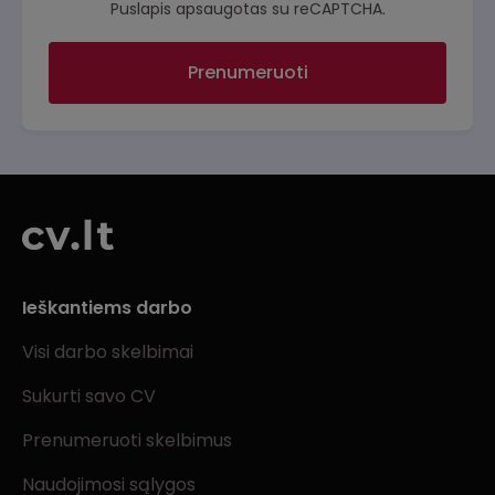
Puslapis apsaugotas su reCAPTCHA.
Prenumeruoti
Ieškantiems darbo
Visi darbo skelbimai
Sukurti savo CV
Prenumeruoti skelbimus
Naudojimosi sąlygos