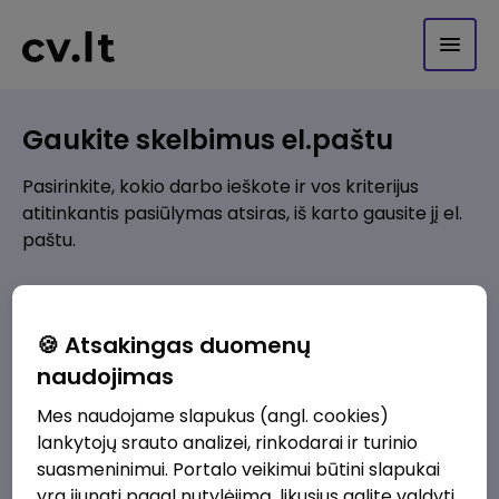
Gaukite skelbimus el.paštu
Pasirinkite, kokio darbo ieškote ir vos kriterijus
atitinkantis pasiūlymas atsiras, iš karto gausite jį el.
paštu.
Kur ieškote darbo?
*
🍪 Atsakingas duomenų
Pridėti naują
naudojimas
Mes naudojame slapukus (angl. cookies)
Kokios srities darbo pasiūlymai jus domina?
*
lankytojų srauto analizei, rinkodarai ir turinio
Pridėti naują
suasmeninimui. Portalo veikimui būtini slapukai
yra įjungti pagal nutylėjimą, likusius galite valdyti