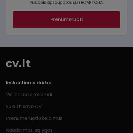
Puslapis apsaugotas su reCAPTCHA.
Prenumeruoti
Ieškantiems darbo
Visi darbo skelbimai
Sukurti savo CV
Prenumeruoti skelbimus
Naudojimosi sąlygos