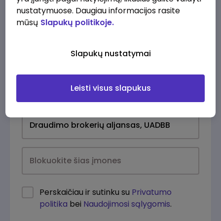
nustatymuose. Daugiau informacijos rasite
mūsų
Slapukų politikoje.
Slapukų nustatymai
Leisti visus slapukus
Kasdien
Perskaičiau ir sutinku su
Privatumo
politika
bei
Naudojimosi sąlygomis
.