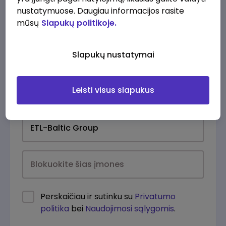
nustatymuose. Daugiau informacijos rasite
mūsų
Slapukų politikoje.
Slapukų nustatymai
Leisti visus slapukus
Kasdien
Perskaičiau ir sutinku su
Privatumo
politika
bei
Naudojimosi sąlygomis
.