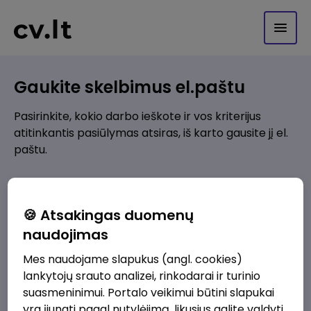
Gaukite skelbimus el.paštu
Pasirinkite, kokio darbo ieškote ir vos kriterijus
atitinkantis pasiūlymas atsiras, iš karto gausite jį el.
paštu.
Kur ieškote darbo?
*
🍪 Atsakingas duomenų
Pridėti naują
naudojimas
Mes naudojame slapukus (angl. cookies)
Kokios srities darbo pasiūlymai jus domina?
*
lankytojų srauto analizei, rinkodarai ir turinio
Pridėti naują
suasmeninimui. Portalo veikimui būtini slapukai
yra įjungti pagal nutylėjimą, likusius galite valdyti