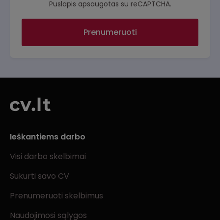
Puslapis apsaugotas su reCAPTCHA.
Prenumeruoti
Ieškantiems darbo
Visi darbo skelbimai
Sukurti savo CV
Prenumeruoti skelbimus
Naudojimosi sąlygos