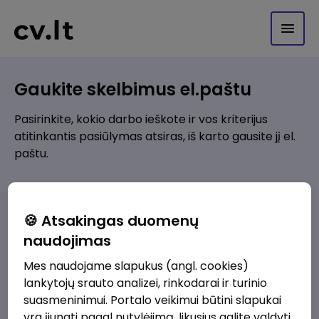
Gaukite skelbimus el.paštu
Pasirinkite, kokio darbo ieškote ir vos kriterijus
atitinkantis pasiūlymas atsiras, iš karto gausite jį el.
paštu.
Kur ieškote darbo?
*
🍪 Atsakingas duomenų
Pridėti naują
naudojimas
Mes naudojame slapukus (angl. cookies)
Kokios srities darbo pasiūlymai jus domina?
*
lankytojų srauto analizei, rinkodarai ir turinio
Pridėti naują
suasmeninimui. Portalo veikimui būtini slapukai
yra įjungti pagal nutylėjimą, likusius galite valdyti