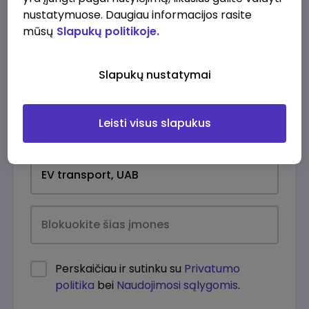
nustatymuose. Daugiau informacijos rasite
mūsų
Slapukų politikoje.
Slapukų nustatymai
Leisti visus slapukus
Kasdien
Perskaičiau ir sutinku su
Privatumo
politika
bei
Naudojimosi sąlygomis
.