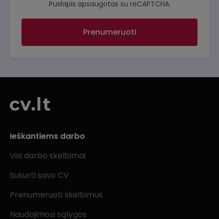
Puslapis apsaugotas su reCAPTCHA.
Prenumeruoti
Ieškantiems darbo
Visi darbo skelbimai
Sukurti savo CV
Prenumeruoti skelbimus
Naudojimosi sąlygos