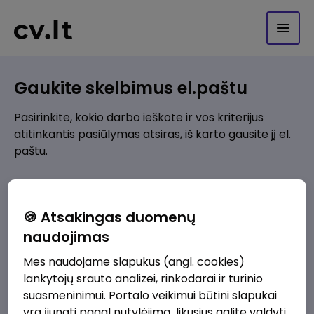
Gaukite skelbimus el.paštu
Pasirinkite, kokio darbo ieškote ir vos kriterijus
atitinkantis pasiūlymas atsiras, iš karto gausite jį el.
paštu.
Kur ieškote darbo?
*
🍪 Atsakingas duomenų
Pridėti naują
naudojimas
Mes naudojame slapukus (angl. cookies)
Kokios srities darbo pasiūlymai jus domina?
*
lankytojų srauto analizei, rinkodarai ir turinio
Pridėti naują
suasmeninimui. Portalo veikimui būtini slapukai
yra įjungti pagal nutylėjimą, likusius galite valdyti