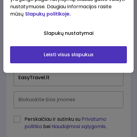
nustatymuose. Daugiau informacijos rasite
mūsų
Slapukų politikoje.
Slapukų nustatymai
Leisti visus slapukus
Kasdien
Perskaičiau ir sutinku su
Privatumo
politika
bei
Naudojimosi sąlygomis
.