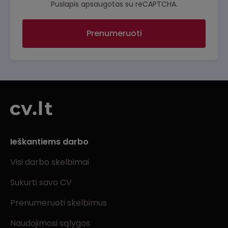
Puslapis apsaugotas su reCAPTCHA.
Prenumeruoti
Ieškantiems darbo
Visi darbo skelbimai
Sukurti savo CV
Prenumeruoti skelbimus
Naudojimosi sąlygos