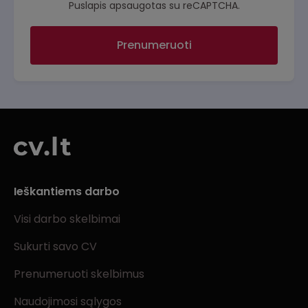
Puslapis apsaugotas su reCAPTCHA.
Prenumeruoti
Ieškantiems darbo
Visi darbo skelbimai
Sukurti savo CV
Prenumeruoti skelbimus
Naudojimosi sąlygos