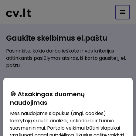
Gaukite skelbimus el.paštu
Pasirinkite, kokio darbo ieškote ir vos kriterijus
atitinkantis pasiūlymas atsiras, iš karto gausite jį el.
paštu.
Kur ieškote darbo?
*
🍪 Atsakingas duomenų
Pridėti naują
naudojimas
Mes naudojame slapukus (angl. cookies)
Kokios srities darbo pasiūlymai jus domina?
*
lankytojų srauto analizei, rinkodarai ir turinio
Pridėti naują
suasmeninimui. Portalo veikimui būtini slapukai
yra įjungti pagal nutylėjimą, likusius galite valdyti