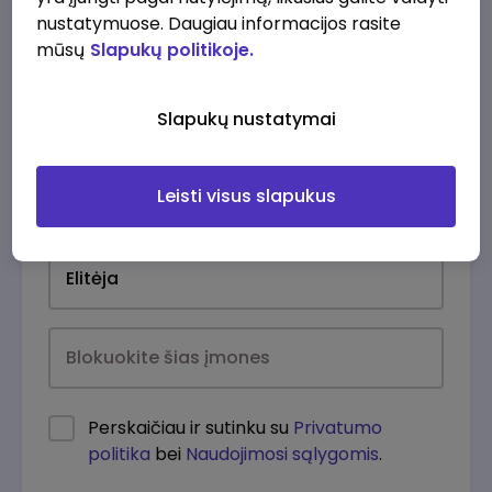
nustatymuose. Daugiau informacijos rasite
mūsų
Slapukų politikoje.
Slapukų nustatymai
Leisti visus slapukus
Kasdien
Perskaičiau ir sutinku su
Privatumo
politika
bei
Naudojimosi sąlygomis
.