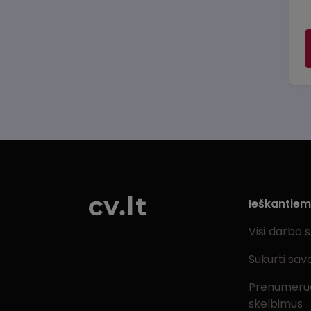
Ieškantie
Visi darbo 
Sukurti sav
Prenumeru
skelbimus