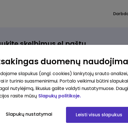
Darbd
ukite skelbimus el.paštu
rinkite, kokio darbo ieškote ir vos kriterijus atitinkantis
Atsakingas duomenų naudojim
ūlymas atsiras, iš karto gausite jį el. paštu.
ojame slapukus (angl. cookies) lankytojų srauto analizei,
ai ir turinio suasmeninimui. Portalo veikimui būtini slapuka
ur ieškote darbo?
*
pagal nutylėjimą, likusius galite valdyti nustatymuose. Daug
Pridėti naują
cijos rasite mūsų
Slapukų politikoje.
okios srities darbo pasiūlymai jus domina?
*
Slapukų nustatymai
Leisti visus slapukus
Pridėti naują