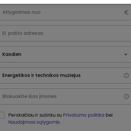
Kasdien
Perskaičiau ir sutinku su
Privatumo politika
bei
Naudojimosi sąlygomis
.