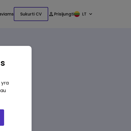
aviams
Sukurti CV
Prisijungti
LT
as
i yra
iau