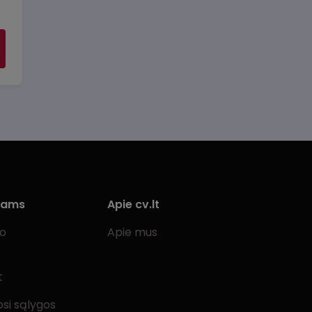
iams
Apie cv.lt
bo
Apie mus
t
si sąlygos