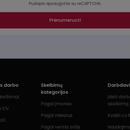
Puslapis apsaugotas su reCAPTCHA.
Prenumeruoti
ms darbo
Skelbimų
Darbdav
kategorijos
skelbimai
Įdėti dar
Pagal įmones
skelbimą
o CV
Pagal miestus
Kodėl cv.l
oti
Pagal verslo sritis
Naudojimo