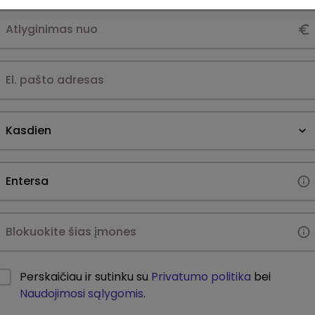
Kasdien
Perskaičiau ir sutinku su
Privatumo politika
bei
Naudojimosi sąlygomis
.