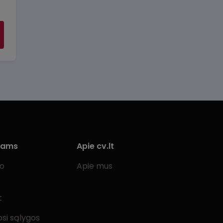
iams
Apie cv.lt
bo
Apie mus
t
si sąlygos