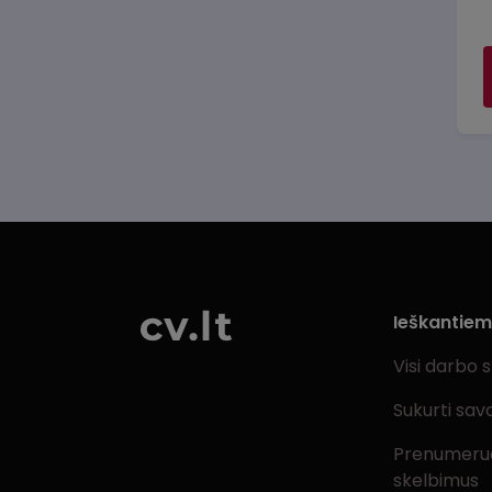
Ieškantie
Visi darbo 
Sukurti sav
Prenumeru
skelbimus