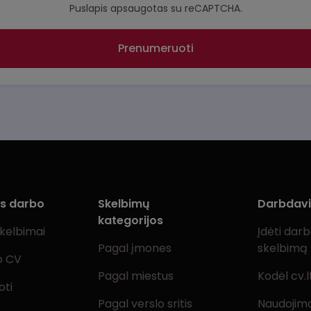
Puslapis apsaugotas su reCAPTCHA.
Prenumeruoti
ms darbo
Skelbimų
Darbdav
kategorijos
skelbimai
Įdėti dar
Pagal įmones
skelbimą
o CV
Pagal miestus
Kodėl cv.l
oti
Pagal verslo sritis
Naudojimo