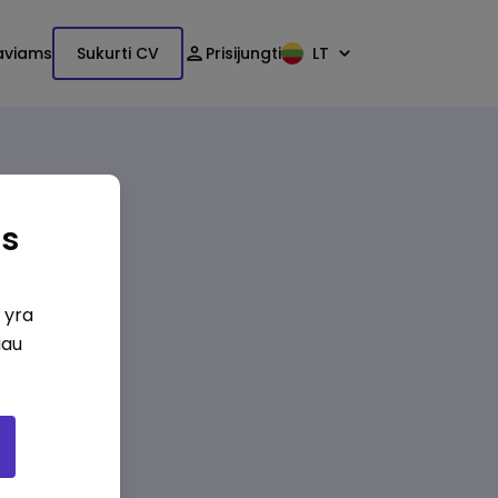
aviams
Sukurti CV
Prisijungti
LT
as
i yra
iau