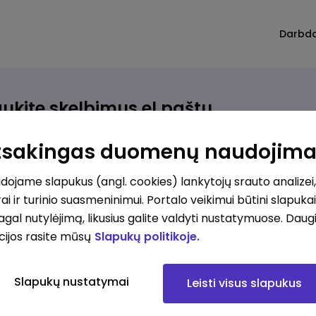
Darbd
ukite skelbimus el.paštu
rinkite, kokio darbo ieškote ir vos kriterijus atitinkantis
Atsakingas duomenų naudojim
ūlymas atsiras, iš karto gausite jį el. paštu.
ojame slapukus (angl. cookies) lankytojų srauto analizei,
ai ir turinio suasmeninimui. Portalo veikimui būtini slapuka
ur ieškote darbo?
*
pagal nutylėjimą, likusius galite valdyti nustatymuose. Daug
Pridėti naują
cijos rasite mūsų
Slapukų politikoje.
okios srities darbo pasiūlymai jus domina?
*
Slapukų nustatymai
Leisti visus slapukus
Pridėti naują