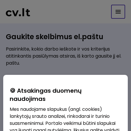
Gaukite skelbimus el.paštu
Pasirinkite, kokio darbo ieškote ir vos kriterijus
atitinkantis pasiūlymas atsiras, iš karto gausite jį el.
paštu.
Kur ieškote darbo?
*
🍪 Atsakingas duomenų
Pridėti naują
naudojimas
Mes naudojame slapukus (angl. cookies)
Kokios srities darbo pasiūlymai jus domina?
*
lankytojų srauto analizei, rinkodarai ir turinio
Pridėti naują
suasmeninimui. Portalo veikimui būtini slapukai
yra įjungti pagal nutylėjimą, likusius galite valdyti