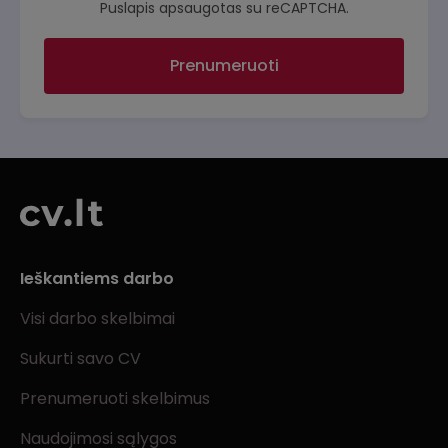
Puslapis apsaugotas su reCAPTCHA.
Prenumeruoti
Ieškantiems darbo
Visi darbo skelbimai
Sukurti savo CV
Prenumeruoti skelbimus
Naudojimosi sąlygos