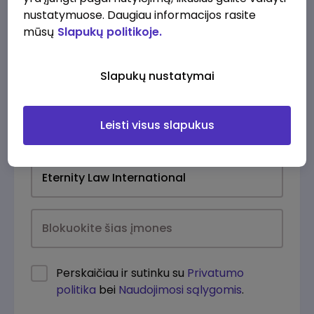
nustatymuose. Daugiau informacijos rasite
mūsų
Slapukų politikoje.
Slapukų nustatymai
Leisti visus slapukus
Kasdien
Perskaičiau ir sutinku su
Privatumo
politika
bei
Naudojimosi sąlygomis
.