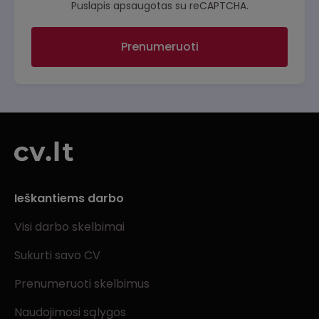
Puslapis apsaugotas su reCAPTCHA.
Prenumeruoti
Ieškantiems darbo
Visi darbo skelbimai
Sukurti savo CV
Prenumeruoti skelbimus
Naudojimosi sąlygos