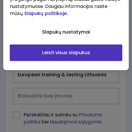
nustatymuose. Daugiau informacijos rasite
mūsų
Slapukų politikoje.
Slapukų nustatymai
Leisti visus slapukus
Kasdien
Perskaičiau ir sutinku su
Privatumo
politika
bei
Naudojimosi sąlygomis
.