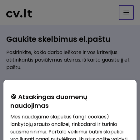
Gaukite skelbimus el.paštu
Pasirinkite, kokio darbo ieškote ir vos kriterijus
atitinkantis pasiūlymas atsiras, iš karto gausite jį el.
paštu.
Kur ieškote darbo?
*
🍪 Atsakingas duomenų
Pridėti naują
naudojimas
Mes naudojame slapukus (angl. cookies)
Kokios srities darbo pasiūlymai jus domina?
*
lankytojų srauto analizei, rinkodarai ir turinio
Pridėti naują
suasmeninimui. Portalo veikimui būtini slapukai
yra įjungti pagal nutylėjimą, likusius galite valdyti