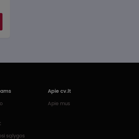
iams
Apie cv.lt
bo
Apie mus
t
si sąlygos