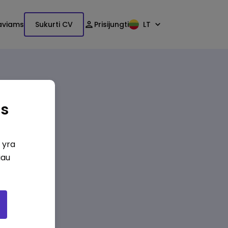
aviams
Sukurti CV
Prisijungti
LT
as
i yra
iau