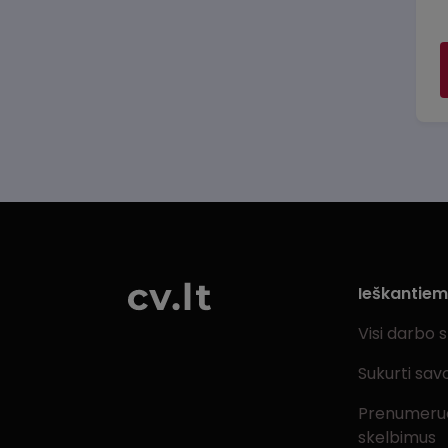
Ieškantie
Visi darbo 
Sukurti sav
Prenumeru
skelbimus