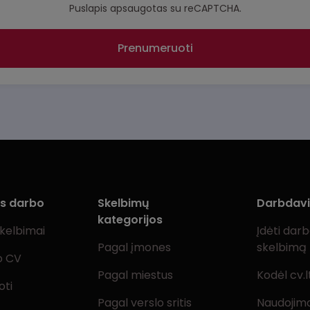
Puslapis apsaugotas su reCAPTCHA.
Prenumeruoti
ms darbo
Skelbimų
Darbdav
kategorijos
skelbimai
Įdėti dar
Pagal įmones
skelbimą
o CV
Pagal miestus
Kodėl cv.l
oti
Pagal verslo sritis
Naudojimo