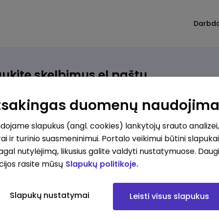
Darbd
ukite skelbimus el.paštu
rinkite, kokio darbo ieškote ir vos kriterijus atitinkantis
Atsakingas duomenų naudojim
ūlymas atsiras, iš karto gausite jį el. paštu.
ojame slapukus (angl. cookies) lankytojų srauto analizei,
ai ir turinio suasmeninimui. Portalo veikimui būtini slapuka
ur ieškote darbo?
*
pagal nutylėjimą, likusius galite valdyti nustatymuose. Daug
Pridėti naują
cijos rasite mūsų
Slapukų politikoje.
okios srities darbo pasiūlymai jus domina?
*
Slapukų nustatymai
Leisti visus slapukus
Pridėti naują