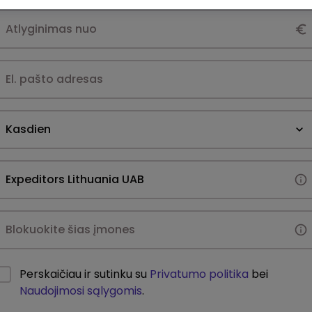
Kasdien
Perskaičiau ir sutinku su
Privatumo politika
bei
Naudojimosi sąlygomis
.