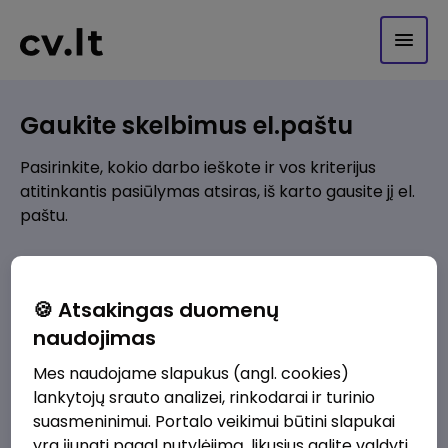
Gaukite skelbimus el.paštu
Pasirinkite, kokio darbo ieškote ir vos kriterijus
atitinkantis pasiūlymas atsiras, iš karto gausite jį el.
paštu.
Kur ieškote darbo?
*
🍪 Atsakingas duomenų
Pridėti naują
naudojimas
Mes naudojame slapukus (angl. cookies)
Kokios srities darbo pasiūlymai jus domina?
*
lankytojų srauto analizei, rinkodarai ir turinio
Pridėti naują
suasmeninimui. Portalo veikimui būtini slapukai
yra įjungti pagal nutylėjimą, likusius galite valdyti