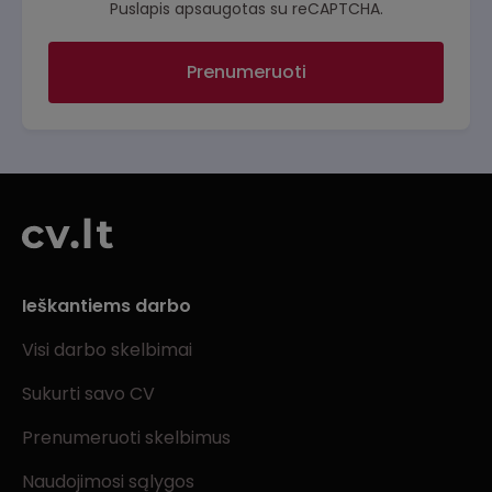
Puslapis apsaugotas su reCAPTCHA.
Prenumeruoti
Ieškantiems darbo
Visi darbo skelbimai
Sukurti savo CV
Prenumeruoti skelbimus
Naudojimosi sąlygos