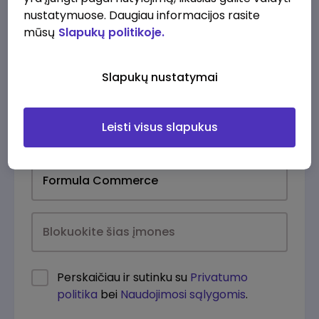
nustatymuose. Daugiau informacijos rasite
mūsų
Slapukų politikoje.
Slapukų nustatymai
Leisti visus slapukus
Kasdien
Perskaičiau ir sutinku su
Privatumo
politika
bei
Naudojimosi sąlygomis
.