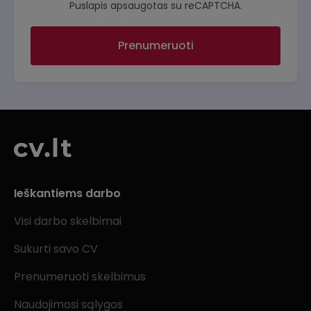
Puslapis apsaugotas su reCAPTCHA.
Prenumeruoti
Ieškantiems darbo
Visi darbo skelbimai
Sukurti savo CV
Prenumeruoti skelbimus
Naudojimosi sąlygos