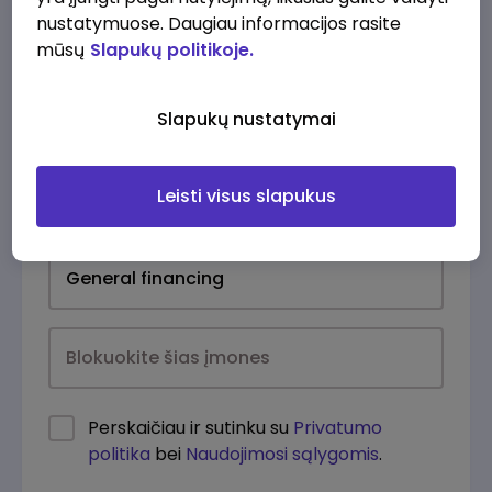
nustatymuose. Daugiau informacijos rasite
mūsų
Slapukų politikoje.
Slapukų nustatymai
Leisti visus slapukus
Kasdien
Perskaičiau ir sutinku su
Privatumo
politika
bei
Naudojimosi sąlygomis
.