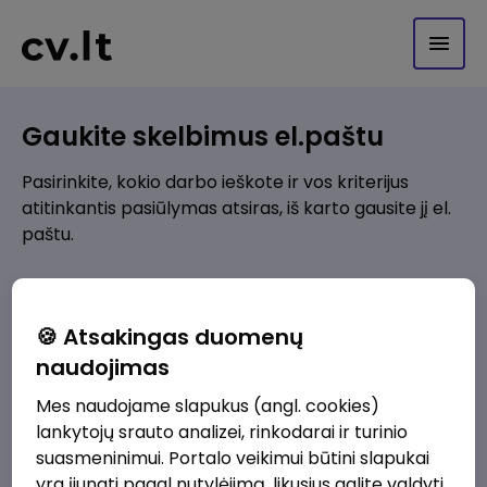
Gaukite skelbimus el.paštu
Pasirinkite, kokio darbo ieškote ir vos kriterijus
atitinkantis pasiūlymas atsiras, iš karto gausite jį el.
paštu.
Kur ieškote darbo?
*
🍪 Atsakingas duomenų
Pridėti naują
naudojimas
Mes naudojame slapukus (angl. cookies)
Kokios srities darbo pasiūlymai jus domina?
*
lankytojų srauto analizei, rinkodarai ir turinio
Pridėti naują
suasmeninimui. Portalo veikimui būtini slapukai
yra įjungti pagal nutylėjimą, likusius galite valdyti