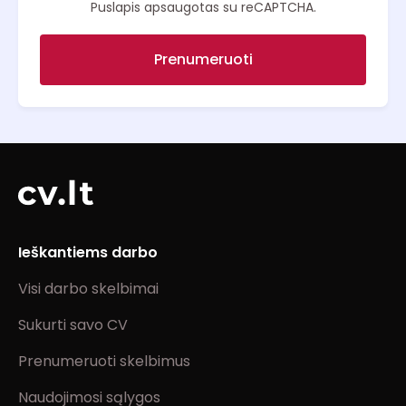
Puslapis apsaugotas su reCAPTCHA.
Prenumeruoti
Ieškantiems darbo
Visi darbo skelbimai
Sukurti savo CV
Prenumeruoti skelbimus
Naudojimosi sąlygos