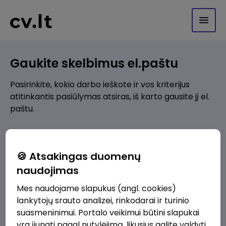
Gaukite skelbimus el.paštu
Pasirinkite, kokio darbo ieškote ir vos kriterijus
atitinkantis pasiūlymas atsiras, iš karto gausite jį el.
paštu.
Kur ieškote darbo?
*
🍪 Atsakingas duomenų
Pridėti naują
naudojimas
Mes naudojame slapukus (angl. cookies)
Kokios srities darbo pasiūlymai jus domina?
*
lankytojų srauto analizei, rinkodarai ir turinio
Pridėti naują
suasmeninimui. Portalo veikimui būtini slapukai
yra įjungti pagal nutylėjimą, likusius galite valdyti