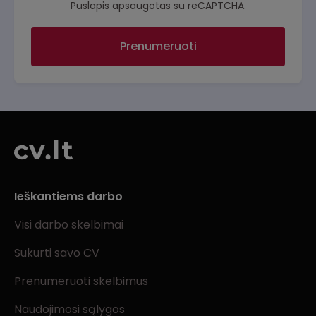
Puslapis apsaugotas su reCAPTCHA.
Prenumeruoti
Ieškantiems darbo
Visi darbo skelbimai
Sukurti savo CV
Prenumeruoti skelbimus
Naudojimosi sąlygos