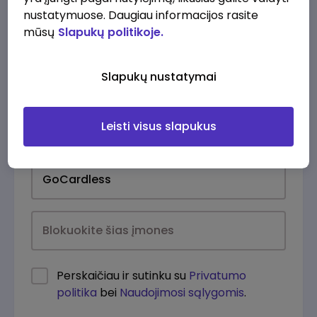
nustatymuose. Daugiau informacijos rasite
mūsų
Slapukų politikoje.
Slapukų nustatymai
Leisti visus slapukus
Kasdien
Perskaičiau ir sutinku su
Privatumo
politika
bei
Naudojimosi sąlygomis
.