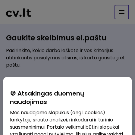
Gaukite skelbimus el.paštu
Pasirinkite, kokio darbo ieškote ir vos kriterijus
atitinkantis pasiūlymas atsiras, iš karto gausite jį el.
paštu.
Kur ieškote darbo?
*
🍪 Atsakingas duomenų
Pridėti naują
naudojimas
Mes naudojame slapukus (angl. cookies)
Kokios srities darbo pasiūlymai jus domina?
*
lankytojų srauto analizei, rinkodarai ir turinio
Pridėti naują
suasmeninimui. Portalo veikimui būtini slapukai
yra įjungti pagal nutylėjimą, likusius galite valdyti