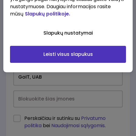
nustatymuose. Daugiau informacijos rasite
mūsų
Slapukų politikoje.
Slapukų nustatymai
Leisti visus slapukus
Kasdien
Perskaičiau ir sutinku su
Privatumo
politika
bei
Naudojimosi sąlygomis
.