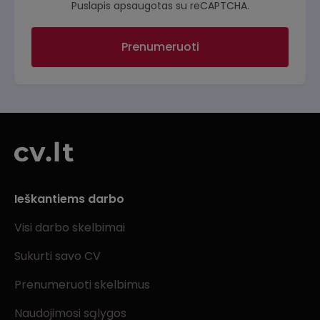
Puslapis apsaugotas su reCAPTCHA.
Prenumeruoti
Ieškantiems darbo
Visi darbo skelbimai
Sukurti savo CV
Prenumeruoti skelbimus
Naudojimosi sąlygos