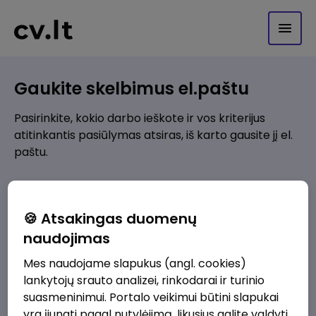
Gaukite skelbimus el.paštu
Pasirinkite, kokio darbo ieškote ir vos kriterijus
atitinkantis pasiūlymas atsiras, iš karto gausite jį el.
paštu.
Kur ieškote darbo?
*
🍪 Atsakingas duomenų
Pridėti naują
naudojimas
Mes naudojame slapukus (angl. cookies)
Kokios srities darbo pasiūlymai jus domina?
*
lankytojų srauto analizei, rinkodarai ir turinio
Pridėti naują
suasmeninimui. Portalo veikimui būtini slapukai
yra įjungti pagal nutylėjimą, likusius galite valdyti