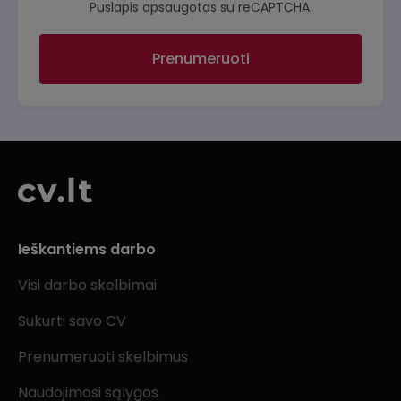
Puslapis apsaugotas su reCAPTCHA.
Prenumeruoti
Ieškantiems darbo
Visi darbo skelbimai
Sukurti savo CV
Prenumeruoti skelbimus
Naudojimosi sąlygos