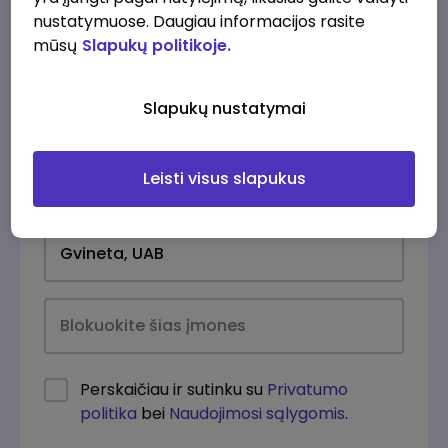
nustatymuose. Daugiau informacijos rasite
mūsų
Slapukų politikoje.
Slapukų nustatymai
Leisti visus slapukus
Kasdien
Perskaičiau ir sutinku su
Privatumo
politika
bei
Naudojimosi sąlygomis
.