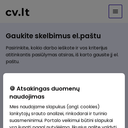
Gaukite skelbimus el.paštu
Pasirinkite, kokio darbo ieškote ir vos kriterijus
atitinkantis pasiūlymas atsiras, iš karto gausite jį el.
paštu.
Kur ieškote darbo?
*
🍪 Atsakingas duomenų
Pridėti naują
naudojimas
Mes naudojame slapukus (angl. cookies)
Kokios srities darbo pasiūlymai jus domina?
*
lankytojų srauto analizei, rinkodarai ir turinio
Pridėti naują
suasmeninimui. Portalo veikimui būtini slapukai
yra įjungti pagal nutylėjimą, likusius galite valdyti