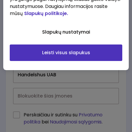
nustatymuose. Daugiau informacijos rasite
mūsų
Slapukų politikoje.
Slapukų nustatymai
Leisti visus slapukus
Kasdien
Perskaičiau ir sutinku su
Privatumo
politika
bei
Naudojimosi sąlygomis
.