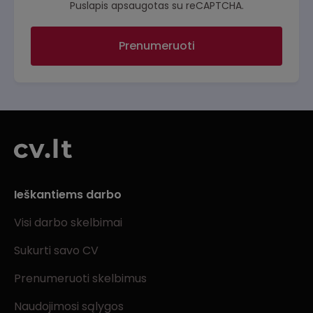
Puslapis apsaugotas su reCAPTCHA.
Prenumeruoti
Ieškantiems darbo
Visi darbo skelbimai
Sukurti savo CV
Prenumeruoti skelbimus
Naudojimosi sąlygos