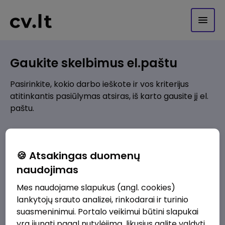
Gaukite skelbimus el.paštu
Pasirinkite, kokio darbo ieškote ir vos kriterijus
atitinkantis pasiūlymas atsiras, iš karto gausite jį el.
paštu.
Kur ieškote darbo?
*
🍪 Atsakingas duomenų
Pridėti naują
naudojimas
Mes naudojame slapukus (angl. cookies)
Kokios srities darbo pasiūlymai jus domina?
*
lankytojų srauto analizei, rinkodarai ir turinio
Pridėti naują
suasmeninimui. Portalo veikimui būtini slapukai
yra įjungti pagal nutylėjimą, likusius galite valdyti