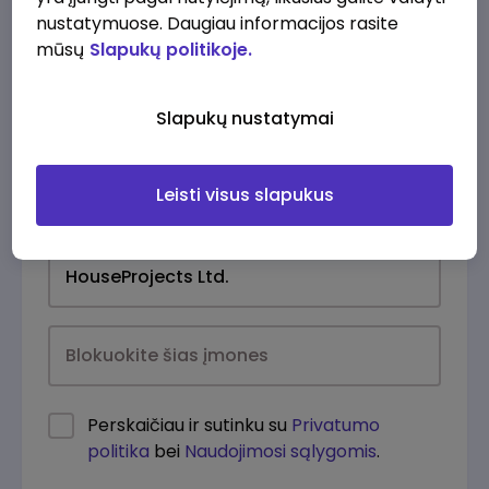
nustatymuose. Daugiau informacijos rasite
mūsų
Slapukų politikoje.
Slapukų nustatymai
Leisti visus slapukus
Kasdien
Perskaičiau ir sutinku su
Privatumo
politika
bei
Naudojimosi sąlygomis
.