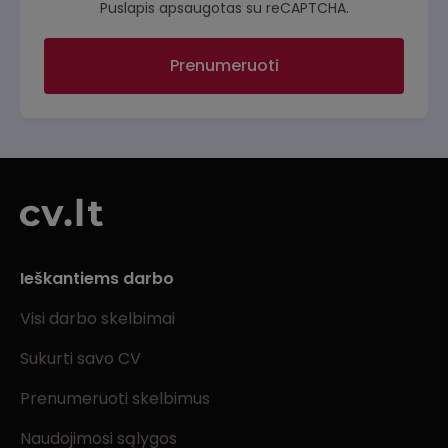
Puslapis apsaugotas su reCAPTCHA.
Prenumeruoti
Ieškantiems darbo
Visi darbo skelbimai
Sukurti savo CV
Prenumeruoti skelbimus
Naudojimosi sąlygos