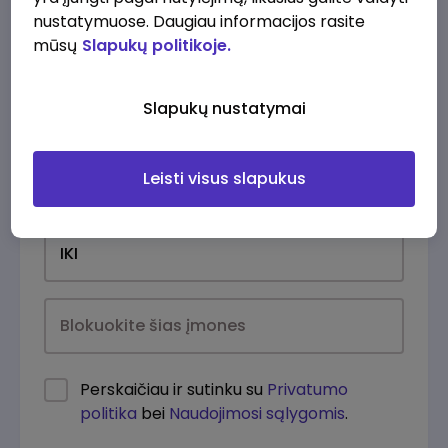
nustatymuose. Daugiau informacijos rasite
mūsų
Slapukų politikoje.
Slapukų nustatymai
Leisti visus slapukus
Kasdien
Perskaičiau ir sutinku su
Privatumo
politika
bei
Naudojimosi sąlygomis
.