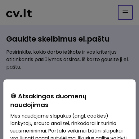
Gaukite skelbimus el.paštu
Pasirinkite, kokio darbo ieškote ir vos kriterijus
atitinkantis pasiūlymas atsiras, iš karto gausite jį el.
paštu.
Kur ieškote darbo?
*
🍪 Atsakingas duomenų
Pridėti naują
naudojimas
Mes naudojame slapukus (angl. cookies)
Kokios srities darbo pasiūlymai jus domina?
*
lankytojų srauto analizei, rinkodarai ir turinio
Pridėti naują
suasmeninimui. Portalo veikimui būtini slapukai
yra įjungti pagal nutylėjimą, likusius galite valdyti