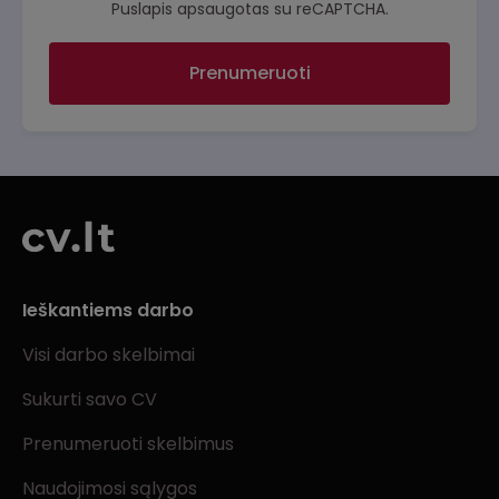
Puslapis apsaugotas su reCAPTCHA.
Prenumeruoti
Ieškantiems darbo
Visi darbo skelbimai
Sukurti savo CV
Prenumeruoti skelbimus
Naudojimosi sąlygos