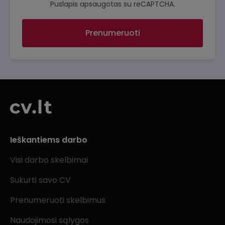
Puslapis apsaugotas su reCAPTCHA.
Prenumeruoti
Ieškantiems darbo
Visi darbo skelbimai
Sukurti savo CV
Prenumeruoti skelbimus
Naudojimosi sąlygos