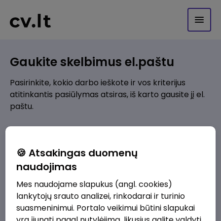
Gaukite skelbimus el.paštu
Pasirinkite, kokio darbo ieškote ir vos kriterijus
atitinkantis pasiūlymas atsiras, iš karto gausite jį el.
paštu.
Kur ieškote darbo?
*
🍪 Atsakingas duomenų
Pridėti naują
naudojimas
Mes naudojame slapukus (angl. cookies)
Kokios srities darbo pasiūlymai jus domina?
*
lankytojų srauto analizei, rinkodarai ir turinio
Pridėti naują
suasmeninimui. Portalo veikimui būtini slapukai
yra įjungti pagal nutylėjimą, likusius galite valdyti