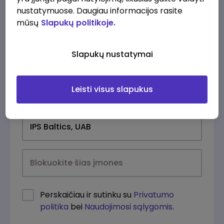
nustatymuose. Daugiau informacijos rasite
mūsų
Slapukų politikoje.
Slapukų nustatymai
Leisti visus slapukus
Kasdien
Perskaičiau ir sutinku su
Privatumo
politika
bei
Naudojimosi sąlygomis
.