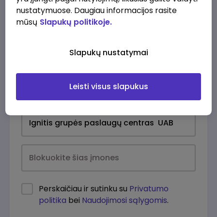
nustatymuose. Daugiau informacijos rasite
mūsų
Slapukų politikoje.
Slapukų nustatymai
Leisti visus slapukus
Kasdien
Perskaičiau ir sutinku su
Privatumo
politika
bei
Naudojimosi sąlygomis
.