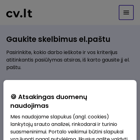
Gaukite skelbimus el.paštu
Pasirinkite, kokio darbo ieškote ir vos kriterijus
atitinkantis pasiūlymas atsiras, iš karto gausite jį el.
paštu.
Kur ieškote darbo?
*
🍪 Atsakingas duomenų
Pridėti naują
naudojimas
Mes naudojame slapukus (angl. cookies)
Kokios srities darbo pasiūlymai jus domina?
*
lankytojų srauto analizei, rinkodarai ir turinio
Pridėti naują
suasmeninimui. Portalo veikimui būtini slapukai
yra įjungti pagal nutylėjimą, likusius galite valdyti