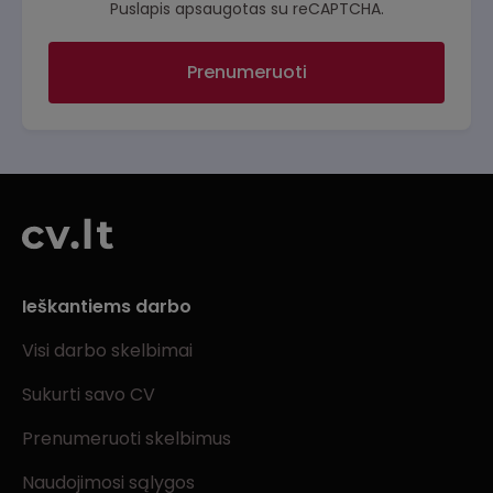
Puslapis apsaugotas su reCAPTCHA.
Prenumeruoti
Ieškantiems darbo
Visi darbo skelbimai
Sukurti savo CV
Prenumeruoti skelbimus
Naudojimosi sąlygos