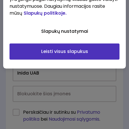
nustatymuose. Daugiau informacijos rasite
mūsų
Slapukų politikoje.
Slapukų nustatymai
Leisti visus slapukus
Kasdien
Perskaičiau ir sutinku su
Privatumo
politika
bei
Naudojimosi sąlygomis
.