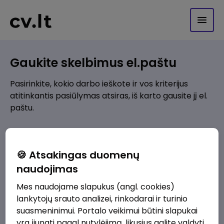
Gaukite skelbimus el.paštu
Pasirinkite, kokio darbo ieškote ir vos kriterijus
atitinkantis pasiūlymas atsiras, iš karto gausite jį el.
paštu.
Kur ieškote darbo?
*
🍪 Atsakingas duomenų
Pridėti naują
naudojimas
Mes naudojame slapukus (angl. cookies)
Kokios srities darbo pasiūlymai jus domina?
*
lankytojų srauto analizei, rinkodarai ir turinio
Pridėti naują
suasmeninimui. Portalo veikimui būtini slapukai
yra įjungti pagal nutylėjimą, likusius galite valdyti