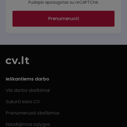
Puslapis apsaugotas su reCAPTCHA.
Prenumeruoti
Ieškantiems darbo
Visi darbo skelbimai
Sukurti savo CV
Prenumeruoti skelbimus
Naudojimosi sąlygos