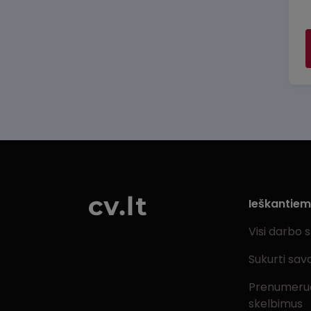
Ieškantie
Visi darbo 
Sukurti sav
Prenumeru
skelbimus