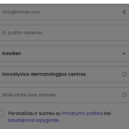
Kasdien
Perskaičiau ir sutinku su
Privatumo politika
bei
Naudojimosi sąlygomis
.