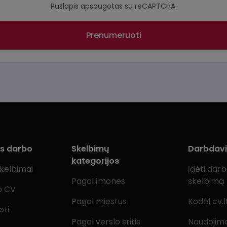
Puslapis apsaugotas su reCAPTCHA.
Prenumeruoti
ms darbo
Skelbimų
Darbdav
kategorijos
skelbimai
Įdėti dar
Pagal įmones
skelbimą
o CV
Pagal miestus
Kodėl cv.l
oti
Pagal verslo sritis
Naudojimo