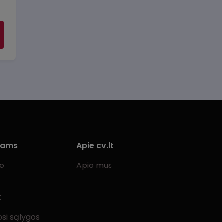
iams
Apie cv.lt
bo
Apie mus
t
si sąlygos