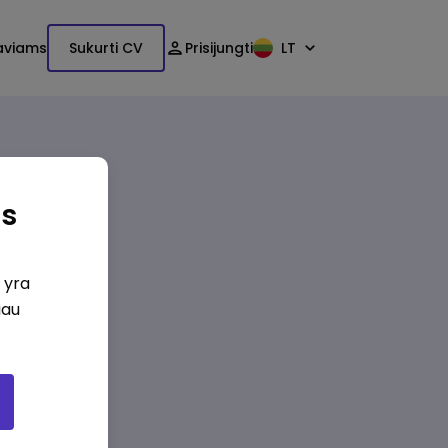
aviams
Sukurti CV
Prisijungti
LT
as
i yra
iau