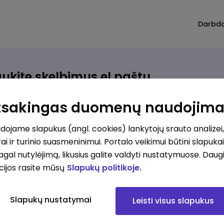
Darbd
ukite skelbimus el.paštu
rinkite, kokio darbo ieškote ir vos kriterijus atitinkantis
Atsakingas duomenų naudojim
ūlymas atsiras, iš karto gausite jį el. paštu.
ojame slapukus (angl. cookies) lankytojų srauto analizei,
ai ir turinio suasmeninimui. Portalo veikimui būtini slapuka
ur ieškote darbo?
*
pagal nutylėjimą, likusius galite valdyti nustatymuose. Daug
Pridėti naują
cijos rasite mūsų
Slapukų politikoje.
okios srities darbo pasiūlymai jus domina?
*
Slapukų nustatymai
Leisti visus slapukus
Pridėti naują