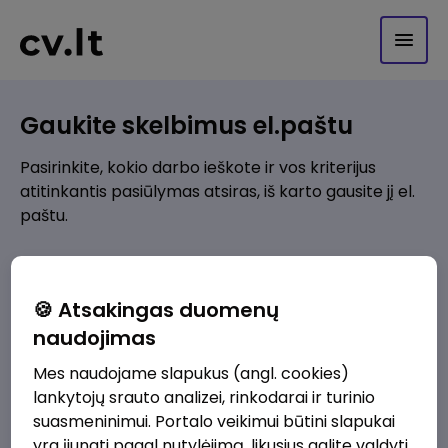
Gaukite skelbimus el.paštu
Pasirinkite, kokio darbo ieškote ir vos kriterijus
atitinkantis pasiūlymas atsiras, iš karto gausite jį el.
paštu.
Kur ieškote darbo?
*
🍪 Atsakingas duomenų
Pridėti naują
naudojimas
Mes naudojame slapukus (angl. cookies)
Kokios srities darbo pasiūlymai jus domina?
*
lankytojų srauto analizei, rinkodarai ir turinio
Pridėti naują
suasmeninimui. Portalo veikimui būtini slapukai
yra įjungti pagal nutylėjimą, likusius galite valdyti