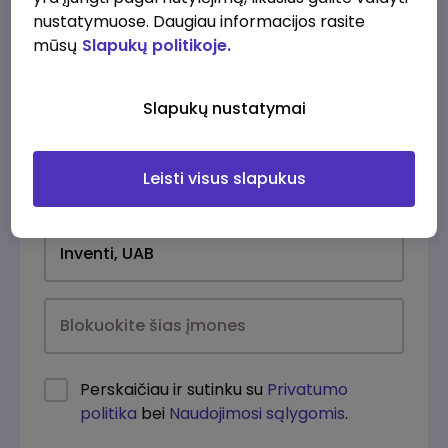
nustatymuose. Daugiau informacijos rasite
mūsų
Slapukų politikoje.
Slapukų nustatymai
Leisti visus slapukus
Kasdien
Perskaičiau ir sutinku su
Privatumo
politika
bei
Naudojimosi sąlygomis
.