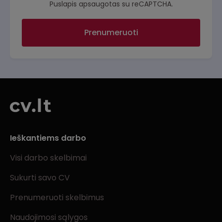
Puslapis apsaugotas su reCAPTCHA.
Prenumeruoti
Ieškantiems darbo
Visi darbo skelbimai
Sukurti savo CV
Prenumeruoti skelbimus
Naudojimosi sąlygos